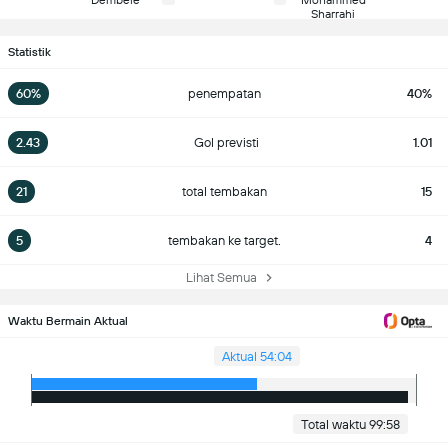
Dembélé
Mohammed
Sharrahi
Statistik
60%
penempatan
40%
2.43
Gol previsti
1.01
21
total tembakan
15
5
tembakan ke target.
4
Lihat Semua
Waktu Bermain Aktual
Aktual 54:04
Total waktu 99:58