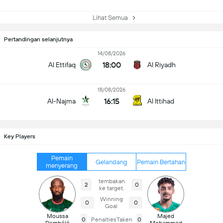
Lihat Semua
Pertandingan selanjutnya
14/08/2026
18:00
Al Ettifaq
Al Riyadh
18/08/2026
16:15
Al-Najma
Al Ittihad
Key Players
Pemain
Gelandang
Pemain Bertahan
menyerang
tembakan
2
0
ke target.
Winning
0
0
Goal
Moussa
Majed
0
PenaltiesTaken
0