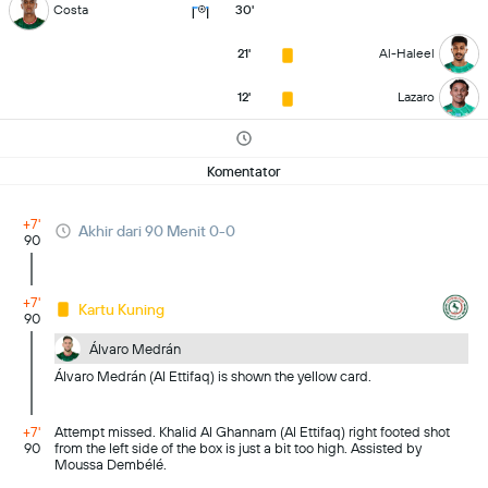
Costa
30'
21'
Al-Haleel
12'
Lazaro
Komentator
+7'
Akhir dari 90 Menit 0-0
90
+7'
Kartu Kuning
90
Álvaro Medrán
Álvaro Medrán (Al Ettifaq) is shown the yellow card.
+7'
Attempt missed. Khalid Al Ghannam (Al Ettifaq) right footed shot
90
from the left side of the box is just a bit too high. Assisted by
Moussa Dembélé.