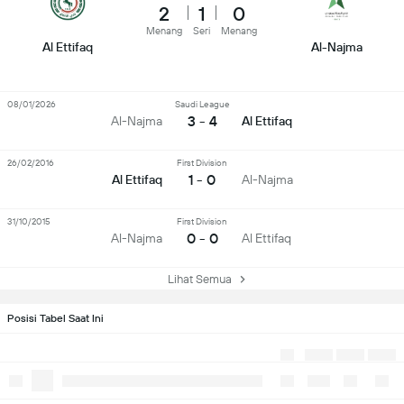
2
1
0
Menang
Seri
Menang
Al Ettifaq
Al-Najma
08/01/2026
Saudi League
3 - 4
Al-Najma
Al Ettifaq
26/02/2016
First Division
1 - 0
Al Ettifaq
Al-Najma
31/10/2015
First Division
0 - 0
Al-Najma
Al Ettifaq
Lihat Semua
Posisi Tabel Saat Ini