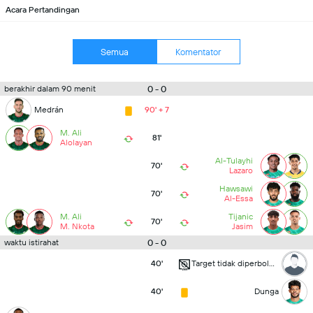
Acara Pertandingan
Semua
Komentator
0 - 0
berakhir dalam 90 menit
Medrán
90' + 7
M. Ali
81'
Alolayan
Al-Tulayhi
70'
Lazaro
Hawsawi
70'
Al-Essa
M. Ali
Tijanic
70'
M. Nkota
Jasim
0 - 0
waktu istirahat
40'
Target tidak diperbolehkan
40'
Dunga