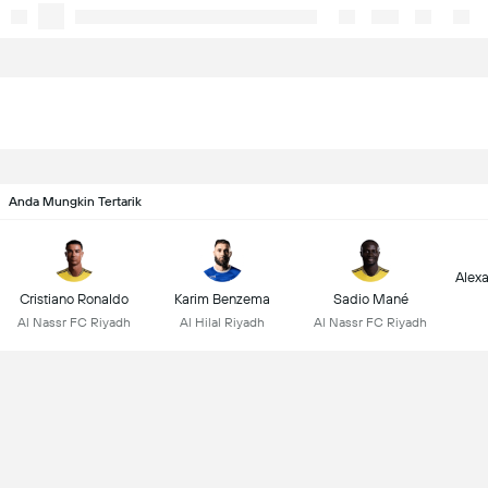
Anda Mungkin Tertarik
Alex
Cristiano Ronaldo
Karim Benzema
Sadio Mané
Al Nassr FC Riyadh
Al Hilal Riyadh
Al Nassr FC Riyadh