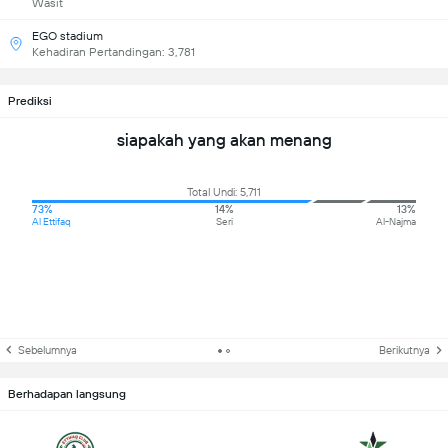
Wasit
EGO stadium
Kehadiran Pertandingan: 3,781
Prediksi
siapakah yang akan menang
Total Undi: 5,711
73%
14%
13%
Al Ettifaq
Seri
Al-Najma
Sebelumnya
Berikutnya
Berhadapan langsung