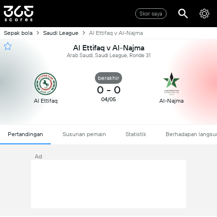
Skor saya
Sepak bola
Saudi League
Al Ettifaq v Al-Najma
Al Ettifaq v Al-Najma
Arab Saudi, Saudi League, Ronde 31
berakhir
0
-
0
04/05
Al Ettifaq
Al-Najma
Pertandingan
Susunan pemain
Statistik
Berhadapan langsu
Ad