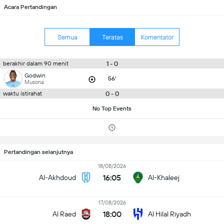
Acara Pertandingan
Semua
Teratas
Komentator
1 - 0
berakhir dalam 90 menit
Godwin
56'
Musona
0 - 0
waktu istirahat
No Top Events
Pertandingan selanjutnya
18/08/2026
16:05
Al-Akhdoud
Al-Khaleej
17/08/2026
18:00
Al Raed
Al Hilal Riyadh