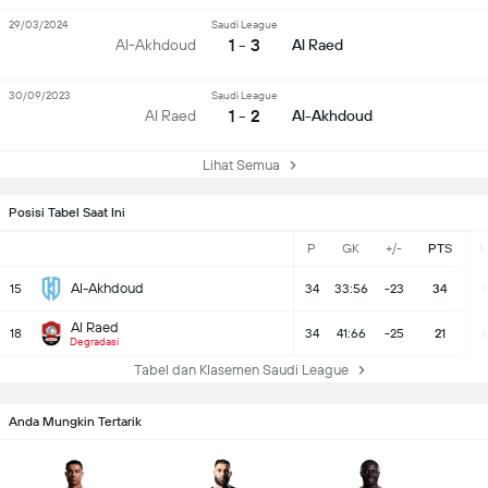
29/03/2024
Saudi League
1 - 3
Al-Akhdoud
Al Raed
30/09/2023
Saudi League
1 - 2
Al Raed
Al-Akhdoud
Lihat Semua
Posisi Tabel Saat Ini
P
GK
+/-
PTS
Al-Akhdoud
15
34
33:56
-23
34
Al Raed
18
34
41:66
-25
21
Degradasi
Tabel dan Klasemen Saudi League
Anda Mungkin Tertarik