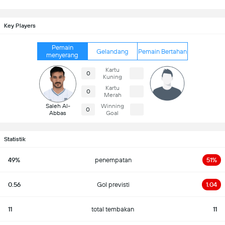
Key Players
Pemain
Gelandang
Pemain Bertahan
menyerang
Kartu
0
Kuning
Kartu
0
Merah
Saleh Al-
Winning
0
Abbas
Goal
Statistik
49%
penempatan
51%
0.56
Gol previsti
1.04
11
total tembakan
11