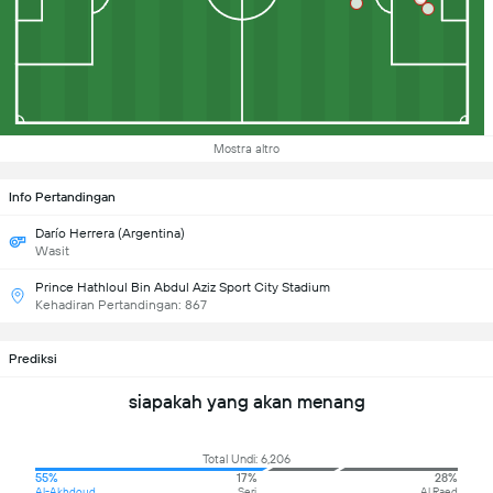
Mostra altro
Info Pertandingan
Darío Herrera (Argentina)
Wasit
Prince Hathloul Bin Abdul Aziz Sport City Stadium
Kehadiran Pertandingan: 867
Prediksi
siapakah yang akan menang
Total Undi: 6,206
55%
17%
28%
Al-Akhdoud
Seri
Al Raed