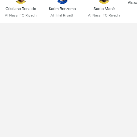
Alex
Cristiano Ronaldo
Karim Benzema
Sadio Mané
Al Nassr FC Riyadh
Al Hilal Riyadh
Al Nassr FC Riyadh