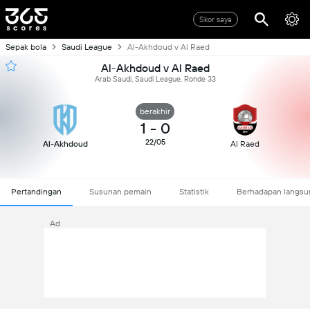
Skor saya
Sepak bola
Saudi League
Al-Akhdoud v Al Raed
Al-Akhdoud v Al Raed
Arab Saudi, Saudi League, Ronde 33
berakhir
1
-
0
22/05
Al-Akhdoud
Al Raed
Pertandingan
Susunan pemain
Statistik
Berhadapan langsu
Ad