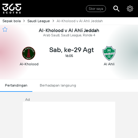
Skor saya
Sepak bola
Saudi League
Al-Kholood v Al Ahli Jeddah
Al-Kholood v Al Ahli Jeddah
Arab Saudi, Saudi League, Ronde 4
Sab, ke-29 Agt
16:05
Al-Kholood
Al Ahli
Pertandingan
Berhadapan langsung
Ad