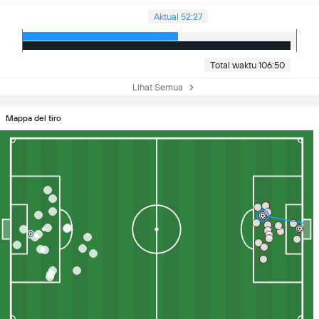
Aktual 52:27
Total waktu 106:50
Lihat Semua
Mappa del tiro