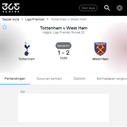
Skor saya
Sepak bola
Liga Premier
Tottenham v West Ham
Tottenham v West Ham
Inggris, Liga Premier, Ronde 22
berakhir
1
-
2
17/01
Tottenham
West Ham
Pertandingan
Susunan pemain
Statistik
Berhadapan langsu
Ad