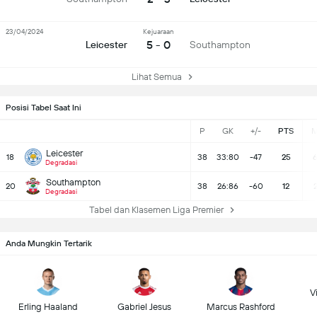
23/04/2024
Kejuaraan
5 - 0
Leicester
Southampton
Lihat Semua
Posisi Tabel Saat Ini
P
GK
+/-
PTS
Leicester
18
38
33:80
-47
25
Degradasi
Southampton
20
38
26:86
-60
12
Degradasi
Tabel dan Klasemen Liga Premier
Anda Mungkin Tertarik
Vi
Erling Haaland
Gabriel Jesus
Marcus Rashford