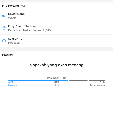
Info Pertandingan
David Webb
Wasit
King Power Stadium
Kehadiran Pertandingan: 31,240
Saluran TV
Peacock
Prediksi
siapakah yang akan menang
Total Undi: 7,206
63%
20%
17%
Leicester
Seri
Southampton