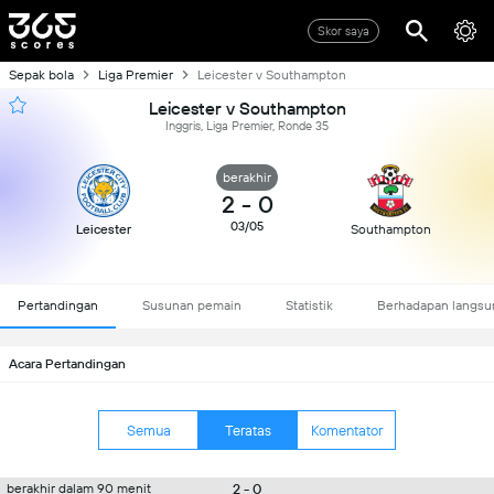
Skor saya
Sepak bola
Liga Premier
Leicester v Southampton
Leicester v Southampton
Inggris, Liga Premier, Ronde 35
berakhir
2
-
0
03/05
Leicester
Southampton
Pertandingan
Susunan pemain
Statistik
Berhadapan langsu
Acara Pertandingan
Semua
Teratas
Komentator
2 - 0
berakhir dalam 90 menit