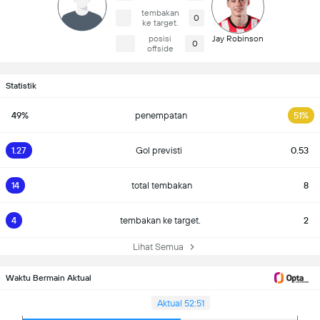
tembakan
0
ke target.
posisi
Jay Robinson
0
offside
Statistik
49%
penempatan
51%
1.27
Gol previsti
0.53
14
total tembakan
8
4
tembakan ke target.
2
Lihat Semua
Waktu Bermain Aktual
Aktual 52:51