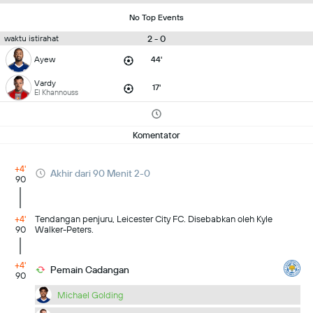
No Top Events
2 - 0
waktu istirahat
Ayew
44'
Vardy
17'
El Khannouss
Komentator
+4'
Akhir dari 90 Menit 2-0
90
+4'
Tendangan penjuru, Leicester City FC. Disebabkan oleh Kyle
90
Walker-Peters.
+4'
Pemain Cadangan
90
Michael Golding