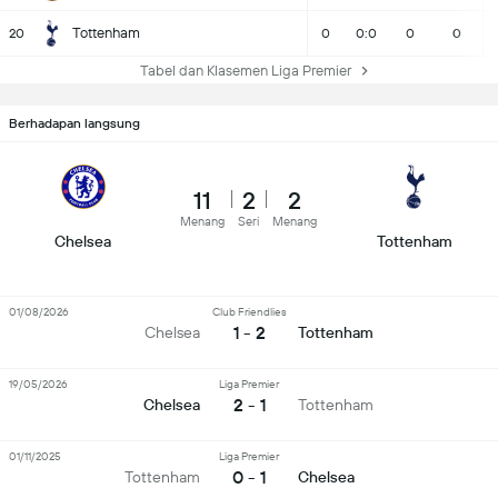
Tottenham
20
0
0:0
0
0
Tabel dan Klasemen Liga Premier
Berhadapan langsung
11
2
2
Menang
Seri
Menang
Chelsea
Tottenham
01/08/2026
Club Friendlies
1 - 2
Chelsea
Tottenham
19/05/2026
Liga Premier
2 - 1
Chelsea
Tottenham
01/11/2025
Liga Premier
0 - 1
Tottenham
Chelsea