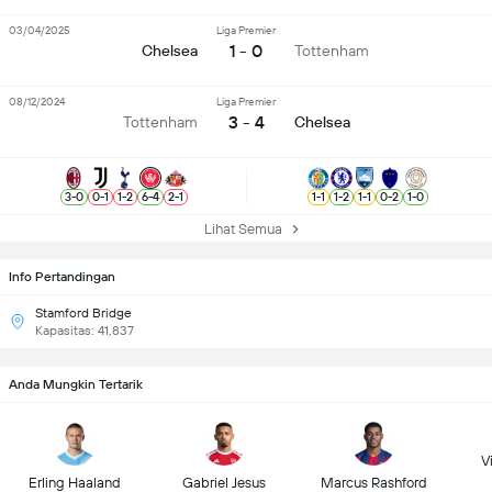
03/04/2025
Liga Premier
1 - 0
Chelsea
Tottenham
08/12/2024
Liga Premier
3 - 4
Tottenham
Chelsea
3
-
0
0
-
1
1
-
2
6
-
4
2
-
1
1
-
1
1
-
2
1
-
1
0
-
2
1
-
0
Lihat Semua
Info Pertandingan
Stamford Bridge
Kapasitas: 41,837
Anda Mungkin Tertarik
Vi
Erling Haaland
Gabriel Jesus
Marcus Rashford