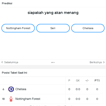
Prediksi
siapakah yang akan menang
Nottingham Forest
Seri
Chelsea
Sebelumnya
Berikutnya
Posisi Tabel Saat Ini
P
GK
+/-
PTS
Chelsea
6
0
0:0
0
0
Nottingham Forest
18
0
0:0
0
0