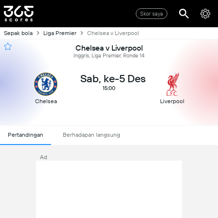
Skor saya
Sepak bola
Liga Premier
Chelsea v Liverpool
Chelsea v Liverpool
Inggris, Liga Premier, Ronde 14
Sab, ke-5 Des
15:00
Chelsea
Liverpool
Pertandingan
Berhadapan langsung
Ad