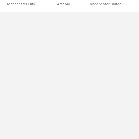
Manchester City
Arsenal
Manchester United