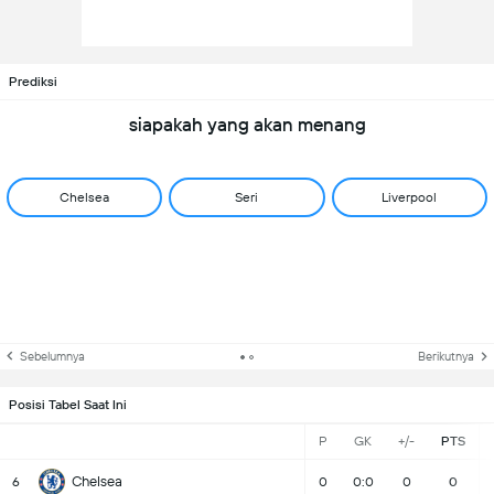
Prediksi
siapakah yang akan menang
Chelsea
Seri
Liverpool
Sebelumnya
Berikutnya
Posisi Tabel Saat Ini
P
GK
+/-
PTS
Chelsea
6
0
0:0
0
0