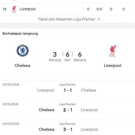
Liverpool
14
0
0:0
0
0
Tabel dan Klasemen Liga Premier
Berhadapan langsung
3
6
6
Menang
Seri
Menang
Chelsea
Liverpool
09/05/2026
Liga Premier
1 - 1
Liverpool
Chelsea
04/10/2025
Liga Premier
2 - 1
Chelsea
Liverpool
04/05/2025
Liga Premier
3 - 1
Chelsea
Liverpool