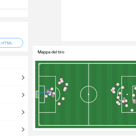
g HTML
Mappa del tiro