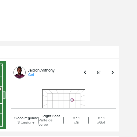
Jaidon Anthony
8'
Gol
Right Foot
Gioco regolare
0.51
0.51
Parte del
Situazione
xG
xGot
corpo