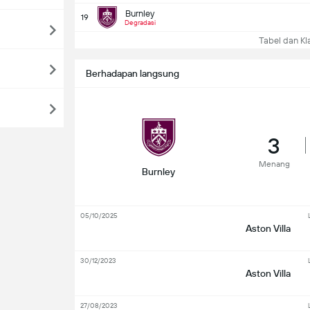
Burnley
19
Degradasi
Tabel dan Kla
Berhadapan langsung
3
Menang
Burnley
05/10/2025
Aston Villa
30/12/2023
Aston Villa
27/08/2023