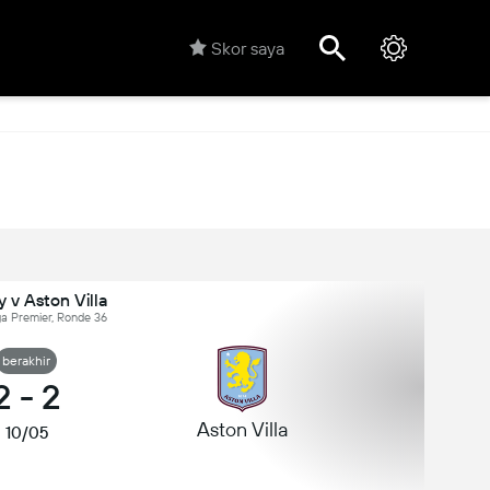
Skor saya
 v Aston Villa
iga Premier, Ronde 36
berakhir
2
-
2
Aston Villa
10/05