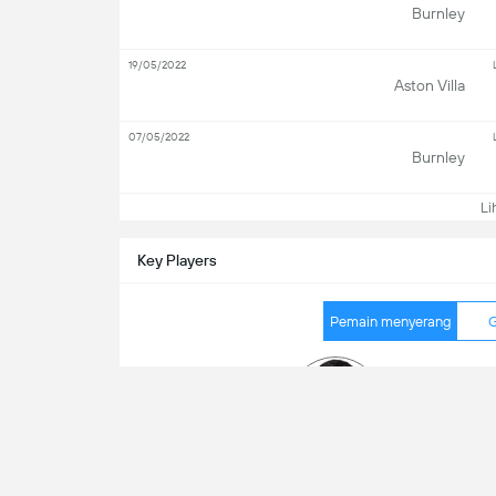
Burnley
19/05/2022
Aston Villa
07/05/2022
Burnley
Lih
Key Players
Pemain menyerang
G
2
to
1
temba
Zeki Amdouni
0
po