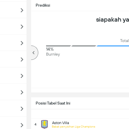
Prediksi
siapakah y
Total
80%
14%
lebih
Burnley
Posisi Tabel Saat Ini
Aston Villa
4
Babak penyisihan Liga Champions