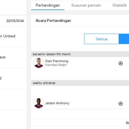
Pertandingan
Susunan pemain
Statistik
Acara Pertandingan
22/08/2026
r United
Semua
berakhir dalam 90 menit
lace
Zian Flemming
Hannibal Mejbri
d
waktu istirahat
Jaidon Anthony
m
K