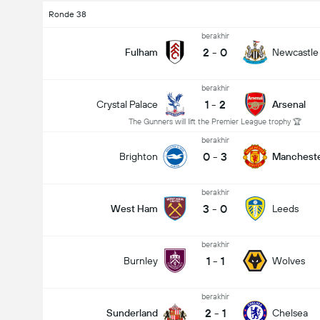
Ronde 38
berakhir
2
-
0
Fulham
Newcastle
berakhir
1
-
2
Crystal Palace
Arsenal
The Gunners will lift the Premier League trophy 🏆
berakhir
0
-
3
Brighton
Mancheste
berakhir
3
-
0
West Ham
Leeds
berakhir
1
-
1
Burnley
Wolves
berakhir
2
-
1
Sunderland
Chelsea