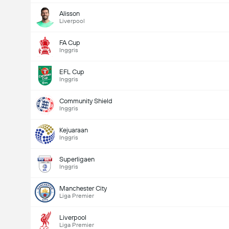
Alisson
Liverpool
total gol dalam permainan (2.5)
FA Cup
Inggris
EFL Cup
Total Undi: 736
Inggris
Community Shield
Inggris
Kejuaraan
Inggris
Superligaen
Inggris
Manchester City
Liga Premier
Liverpool
Liga Premier