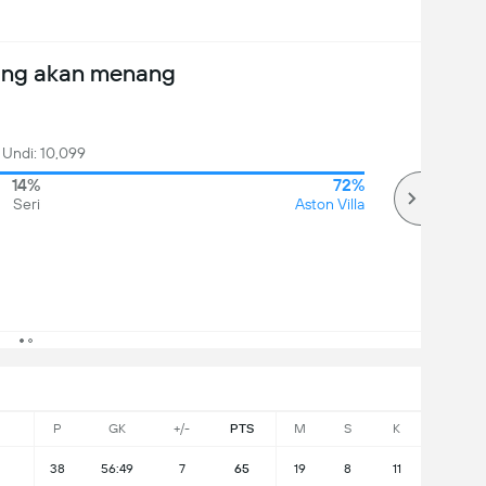
ang akan menang
 Undi: 10,099
14%
72%
Seri
Aston Villa
P
GK
+/-
PTS
M
S
K
38
56:49
7
65
19
8
11