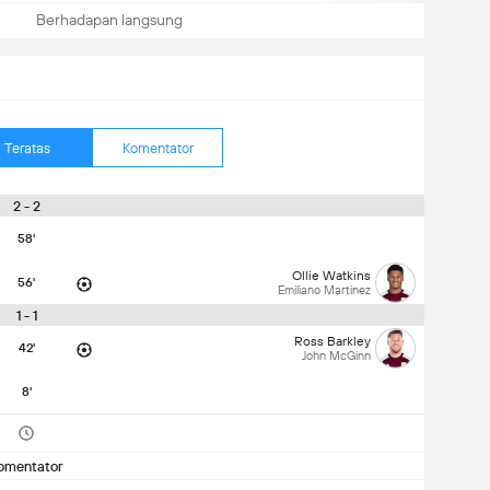
Berhadapan langsung
Teratas
Komentator
2 - 2
58'
Ollie Watkins
56'
Emiliano Martinez
1 - 1
Ross Barkley
42'
John McGinn
8'
omentator