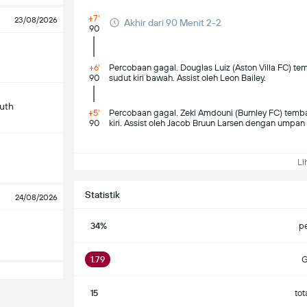
+7'
23/08/2026
Akhir dari 90 Menit 2-2
90
+6'
Percobaan gagal. Douglas Luiz (Aston Villa FC) tem
90
sudut kiri bawah. Assist oleh Leon Bailey.
uth
+5'
Percobaan gagal. Zeki Amdouni (Burnley FC) temba
90
kiri. Assist oleh Jacob Bruun Larsen dengan umpan 
Lih
Statistik
24/08/2026
34%
p
1.79
G
15
tot