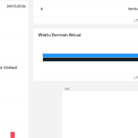
24/05/2026
6
temba
Lih
Waktu Bermain Aktual
r United
Lih
Ad