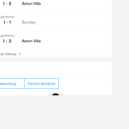
1 - 3
Aston Villa
Liga Premier
1 - 1
Burnley
Liga Premier
1 - 3
Aston Villa
at Semua
elandang
Pemain Bertahan
tal tembakan
2
kan ke target.
1
sisi offside
1
Ollie Watkins