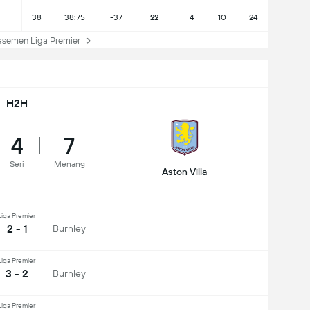
38
38:75
-37
22
4
10
24
semen Liga Premier
H2H
4
7
Seri
Menang
Aston Villa
Liga Premier
2 - 1
Burnley
Liga Premier
3 - 2
Burnley
Liga Premier