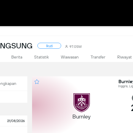
LANGSUNG
Ikuti
97.05M
Berita
Statistik
Wawasan
Transfer
Riwayat
Burnley
engkapan
Inggris, L
Burnley
21/08/2026