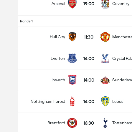
19:00
Arsenal
Coventry
Ronde 1
11:30
Hull City
Mancheste
14:00
Everton
Crystal Pa
14:00
Ipswich
Sunderlan
14:00
Nottingham Forest
Leeds
16:30
Brentford
Tottenha