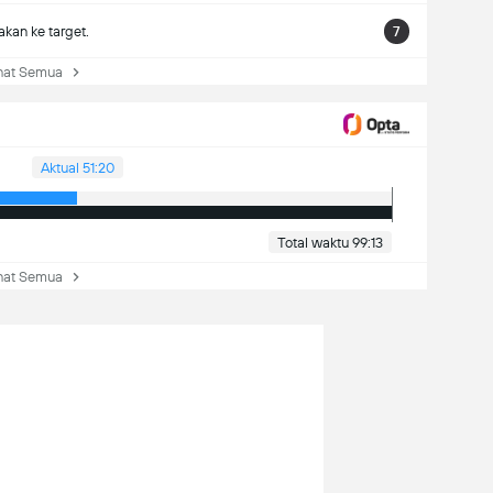
kan ke target.
7
at Semua
Aktual 51:20
Total waktu 99:13
at Semua