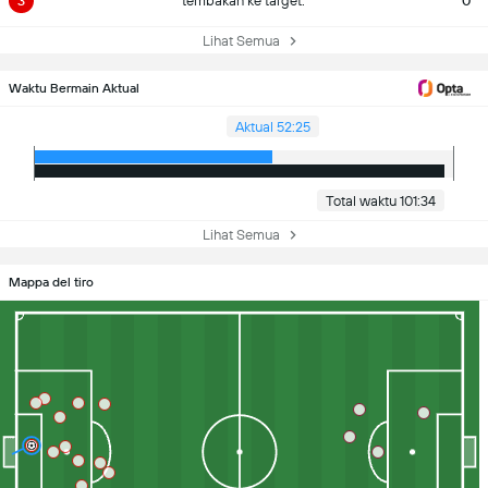
3
tembakan ke target.
0
Lihat Semua
Waktu Bermain Aktual
Aktual 52:25
Total waktu 101:34
Lihat Semua
Mappa del tiro