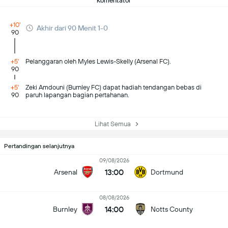
Komentator
+10'
Akhir dari 90 Menit 1-0
90
+5'
Pelanggaran oleh Myles Lewis-Skelly (Arsenal FC).
90
+5'
Zeki Amdouni (Burnley FC) dapat hadiah tendangan bebas di
90
paruh lapangan bagian pertahanan.
Lihat Semua
Pertandingan selanjutnya
09/08/2026
13:00
Arsenal
Dortmund
08/08/2026
14:00
Burnley
Notts County