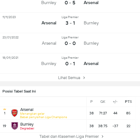
0 - 5
Burnley
Arsenal
11/11/2023
Liga Premier
3 - 1
Arsenal
Burnley
23/01/2022
Liga Premier
0 - 0
Arsenal
Burnley
18/09/2021
Liga Premier
0 - 1
Burnley
Arsenal
Lihat Semua
Posisi Tabel Saat Ini
P
GK
+/-
PTS
Arsenal
1
38
71:27
44
85
Menangkan gelar
Babak penyisihan Liga Champions
Burnley
19
38
38:75
-37
22
Degradasi
Tabel dan Klasemen Liga Premier