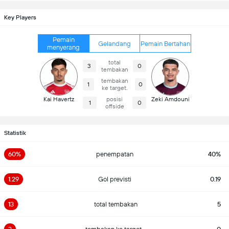
Key Players
Pemain
Gelandang
Pemain Bertahan
menyerang
total
3
0
tembakan
tembakan
1
0
ke target.
Kai Havertz
posisi
Zeki Amdouni
1
0
offside
Statistik
60%
penempatan
40%
1.29
Gol previsti
0.19
13
total tembakan
5