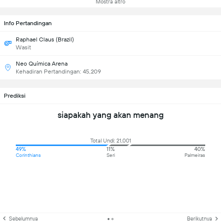
Mostra altro
Info Pertandingan
Raphael Claus (Brazil)
Wasit
Neo Química Arena
Kehadiran Pertandingan: 45,209
Prediksi
siapakah yang akan menang
Total Undi: 21,001
49%
11%
40%
Corinthians
Seri
Palmeiras
Sebelumnya
Berikutnya