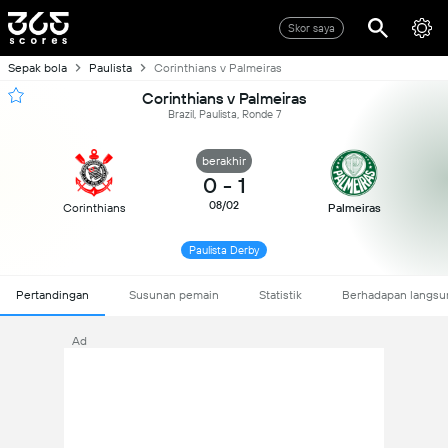
Skor saya
Sepak bola
Paulista
Corinthians v Palmeiras
Corinthians v Palmeiras
Brazil, Paulista, Ronde 7
berakhir
0
-
1
08/02
Corinthians
Palmeiras
Paulista Derby
Pertandingan
Susunan pemain
Statistik
Berhadapan langsu
Ad