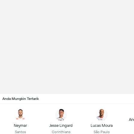
Anda Mungkin Tertarik
An
Neymar
Jesse Lingard
Lucas Moura
Santos
Corinthians
São Paulo