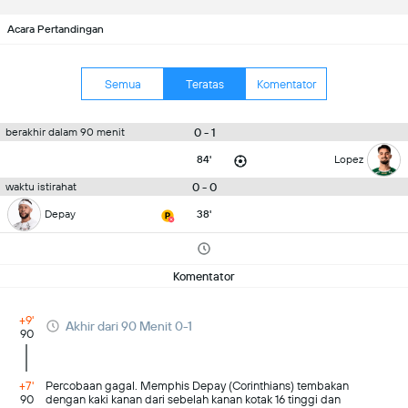
Acara Pertandingan
Semua
Teratas
Komentator
0 - 1
berakhir dalam 90 menit
84'
Lopez
0 - 0
waktu istirahat
Depay
38'
Komentator
+9'
Akhir dari 90 Menit 0-1
90
+7'
Percobaan gagal. Memphis Depay (Corinthians) tembakan
90
dengan kaki kanan dari sebelah kanan kotak 16 tinggi dan