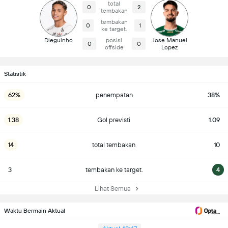
total
0
2
tembakan
tembakan
0
1
ke target.
Dieguinho
posisi
Jose Manuel
0
0
offside
Lopez
Statistik
62%
penempatan
38%
1.38
Gol previsti
1.09
14
total tembakan
10
3
tembakan ke target.
4
Lihat Semua
Waktu Bermain Aktual