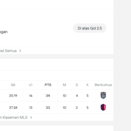
Di atas Gol 2.5
ingan
at Semua
GK
+/-
PTS
M
S
K
Berikutnya
35:19
16
34
10
4
5
37:24
13
33
10
3
5
n Klasemen MLS