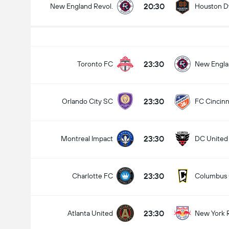
20:30
New England Revol.
Houston 
total gol dalam permainan (2.5)
23:30
Toronto FC
New Engla
23:30
Orlando City SC
FC Cincinn
dibawah
lebih
23:30
Montreal Impact
DC United
23:30
Charlotte FC
Columbus
23:30
Atlanta United
New York R