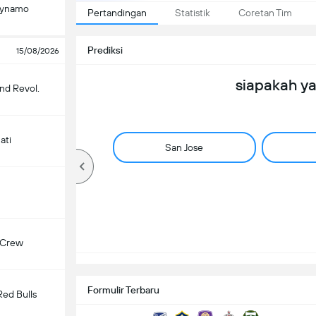
Dynamo
Pertandingan
Statistik
Coretan Tim
Prediksi
15/08/2026
siapakah y
nd Revol.
ati
San Jose
 Crew
Formulir Terbaru
ed Bulls