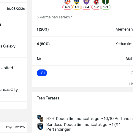
4
-
2
1
-
1
0
-
4
1
-
2
1
-
3
16/08/2026
5 Permainan Terakhir
i
1 (20%)
Memenang
4 (80%)
Kedua tim
s Galaxy
1.6
Gol 
 United
1.81
G
Lih
ansas City
Tren Teratas
H2H: Kedua tim mencetak gol - 10/10 Pertandi
San Jose: Kedua tim mencetak gol - 12/14
02/08/2026
Pertandingan