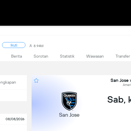
Ikuti
8.94M
Berita
Sorotan
Statistik
Wawasan
Transfer
San Jose 
engkapan
Ameri
Sab, 
San Jose
08/08/2026