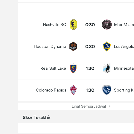
0:30
Nashville SC
Inter Miam
0:30
Houston Dynamo
Los Angele
1:30
Real Salt Lake
Minnesota
1:30
Colorado Rapids
Sporting K
Lihat Semua Jadwal
Skor Terakhir