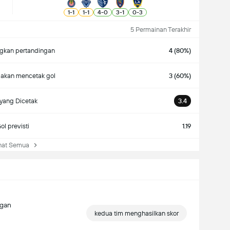
1
-
1
1
-
1
4
-
0
3
-
1
0
-
3
5 Permainan Terakhir
kan pertandingan
4 (80%)
 akan mencetak gol
3 (60%)
yang Dicetak
3.4
ol previsti
1.19
at Semua
ngan
kedua tim menghasilkan skor