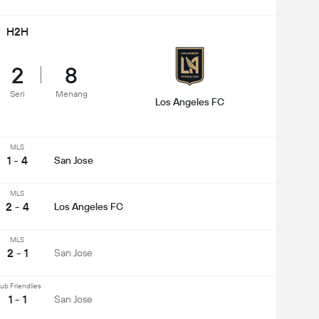
H2H
2
8
Seri
Menang
Los Angeles FC
MLS
1 - 4
San Jose
MLS
2 - 4
Los Angeles FC
MLS
2 - 1
San Jose
ub Friendlies
1 - 1
San Jose