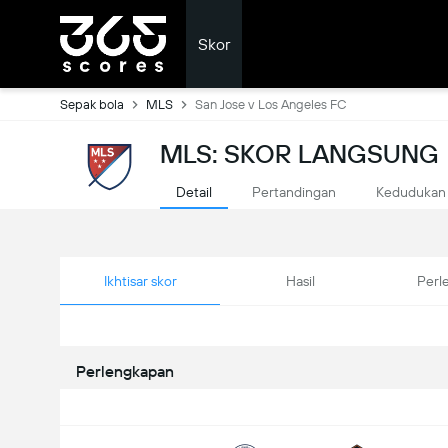
Skor
Sepak bola
MLS
San Jose v Los Angeles FC
MLS: SKOR LANGSUNG
Detail
Pertandingan
Kedudukan
Ikhtisar skor
Hasil
Perl
Perlengkapan