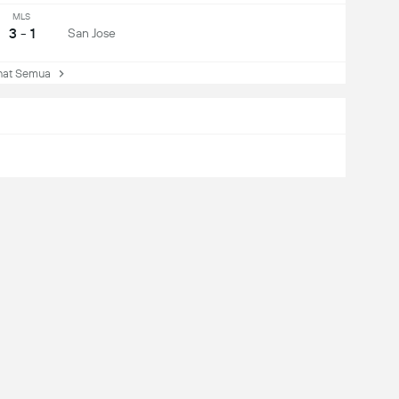
MLS
3 - 1
San Jose
at Semua