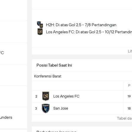
H2H: Di atas Gol 2.5 - 7/8 Pertandingan
Los Angeles FC: Di atas Gol 2.5 - 10/12 Pertand
Lih
FC
Posisi Tabel Saat Ini
Konferensi Barat
P
Los Angeles FC
2
19
San Jose
3
18
ounders
Tabel da