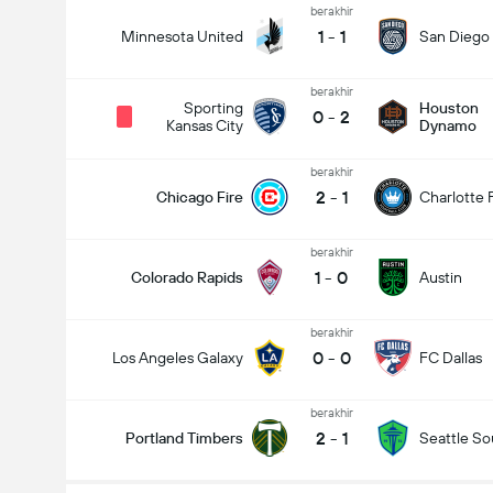
berakhir
1
-
1
Minnesota United
San Diego
berakhir
Sporting
Houston
0
-
2
Kansas City
Dynamo
berakhir
2
-
1
Chicago Fire
Charlotte 
berakhir
1
-
0
Colorado Rapids
Austin
berakhir
0
-
0
Los Angeles Galaxy
FC Dallas
berakhir
2
-
1
Portland Timbers
Seattle S