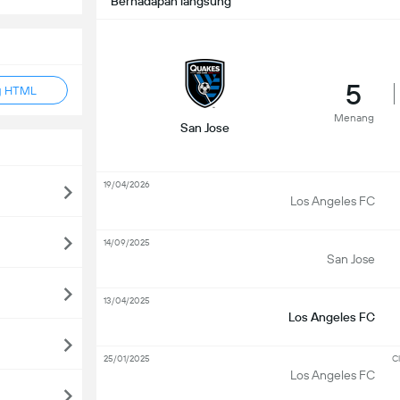
Berhadapan langsung
5
g HTML
Menang
San Jose
19/04/2026
Los Angeles FC
14/09/2025
San Jose
13/04/2025
Los Angeles FC
25/01/2025
Cl
Los Angeles FC