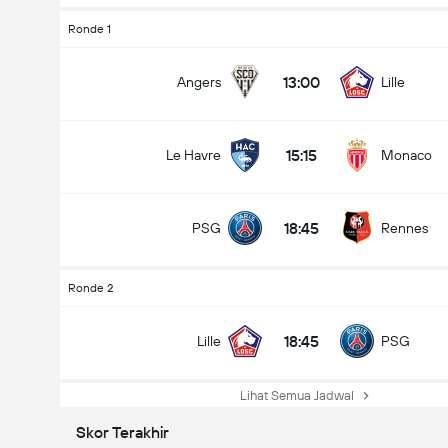
Ronde 1
13:00
Angers
Lille
15:15
Le Havre
Monaco
18:45
PSG
Rennes
Ronde 2
18:45
Lille
PSG
Lihat Semua Jadwal
Skor Terakhir