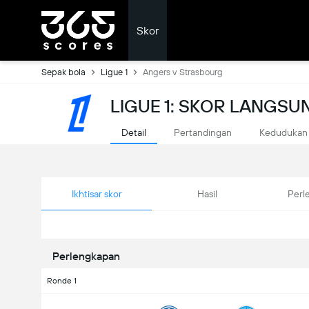
Skor
Sepak bola
Ligue 1
Angers v Strasbourg
LIGUE 1: SKOR LANGSU
Detail
Pertandingan
Kedudukan
Ikhtisar skor
Hasil
Perl
Perlengkapan
Ronde 1