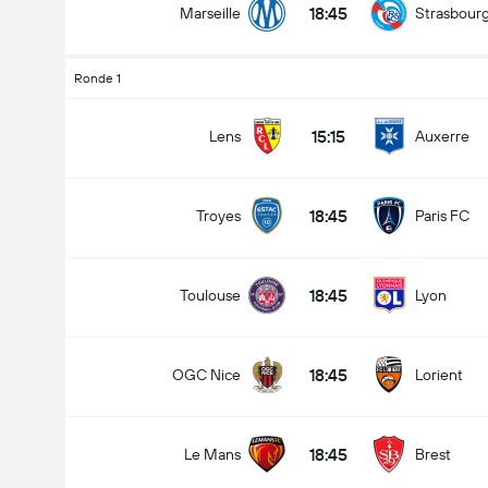
18:45
Marseille
Strasbour
Ronde 1
total gol dalam permainan (2.5)
15:15
Lens
Auxerre
18:45
Troyes
Paris FC
dibawah
lebih
18:45
Toulouse
Lyon
18:45
OGC Nice
Lorient
18:45
Le Mans
Brest