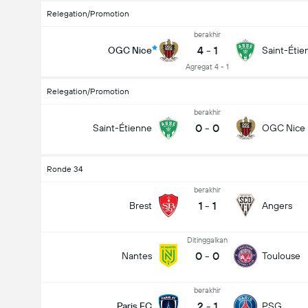
Relegation/Promotion
berakhir
4
-
1
OGC Nice
Saint-Étie
Agregat 4 - 1
Relegation/Promotion
berakhir
0
-
0
Saint-Étienne
OGC Nice
Ronde 34
berakhir
1
-
1
Brest
Angers
Ditinggalkan
0
-
0
Nantes
Toulouse
berakhir
2
-
1
Paris FC
PSG