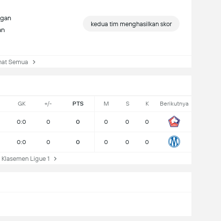
ngan
kedua tim menghasilkan skor
an
at Semua
GK
+/-
PTS
M
S
K
Berikutnya
0:0
0
0
0
0
0
0:0
0
0
0
0
0
Klasemen Ligue 1