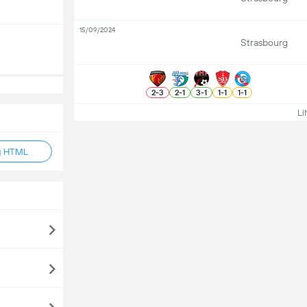
15/09/2024
Strasbourg
2
-
3
2
-
1
3
-
1
1
-
1
1
-
1
Lih
g HTML