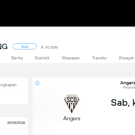
NG
Ikuti
50.82M
Berita
Statistik
Wawasan
Transfer
Riwayat
Angers
engkapan
Perancis
Sab, 
Angers
21/08/2026