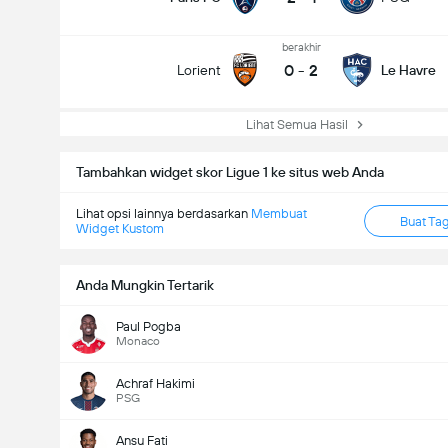
berakhir
0
-
2
Lorient
Le Havre
Lihat Semua Hasil
Tambahkan widget skor Ligue 1 ke situs web Anda
Lihat opsi lainnya berdasarkan
Membuat
Buat Ta
Widget Kustom
Anda Mungkin Tertarik
Paul Pogba
Monaco
Achraf Hakimi
PSG
Ansu Fati