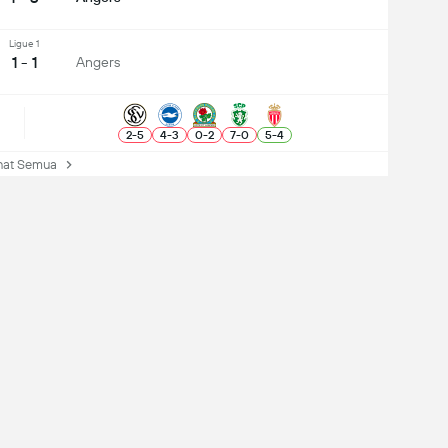
Ligue 1
1 - 1
Angers
2
-
5
4
-
3
0
-
2
7
-
0
5
-
4
at Semua