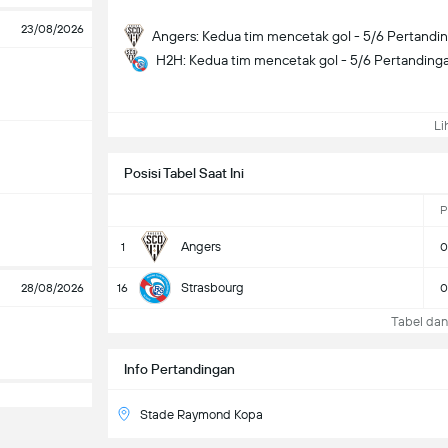
23/08/2026
Angers: Kedua tim mencetak gol - 5/6 Pertandi
H2H: Kedua tim mencetak gol - 5/6 Pertanding
Lih
Posisi Tabel Saat Ini
P
Angers
1
0
Strasbourg
28/08/2026
16
0
Tabel dan 
Info Pertandingan
Stade Raymond Kopa