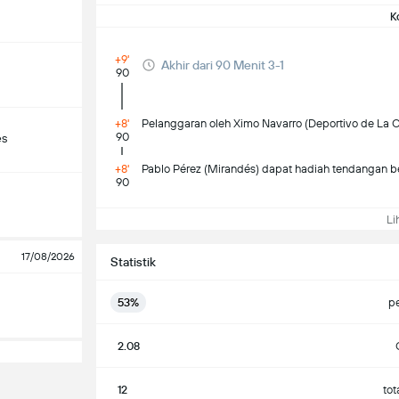
K
+9'
Akhir dari 90 Menit 3-1
90
+8'
Pelanggaran oleh Ximo Navarro (Deportivo de La C
90
és
+8'
Pablo Pérez (Mirandés) dapat hadiah tendangan beb
90
Lih
17/08/2026
Statistik
53%
p
2.08
12
tot