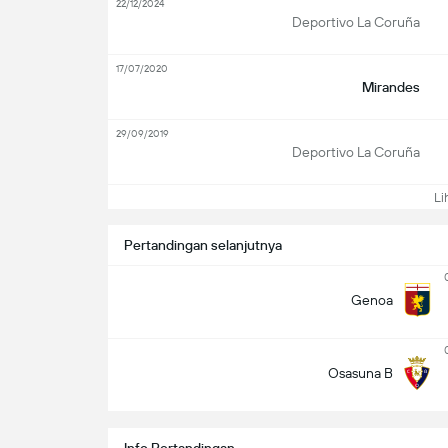
22/12/2024
Deportivo La Coruña
17/07/2020
Mirandes
29/09/2019
Deportivo La Coruña
Lih
Pertandingan selanjutnya
Genoa
Osasuna B