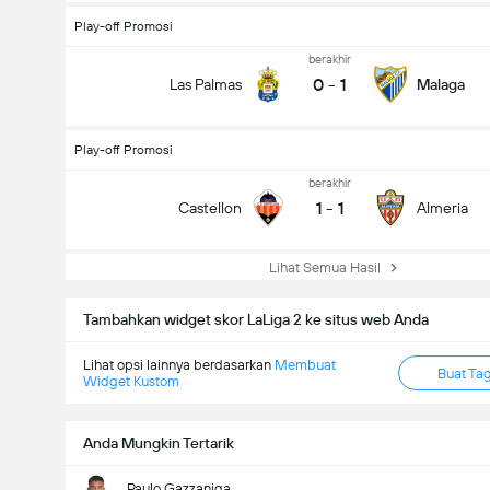
Play-off Promosi
berakhir
0
-
1
Las Palmas
Malaga
Play-off Promosi
berakhir
1
-
1
Castellon
Almeria
Lihat Semua Hasil
Tambahkan widget skor LaLiga 2 ke situs web Anda
Lihat opsi lainnya berdasarkan
Membuat
Buat Ta
Widget Kustom
Anda Mungkin Tertarik
Paulo Gazzaniga