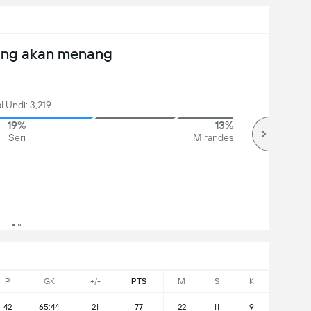
ang akan menang
l Undi: 3,219
19%
13%
Seri
Mirandes
P
GK
+/-
PTS
M
S
K
42
65:44
21
77
22
11
9