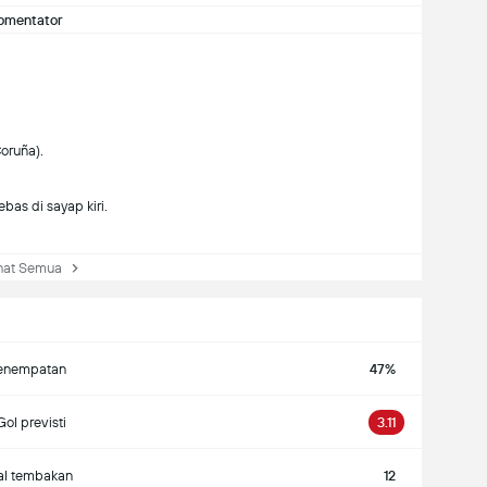
omentator
oruña).
as di sayap kiri.
at Semua
enempatan
47%
Gol previsti
3.11
al tembakan
12