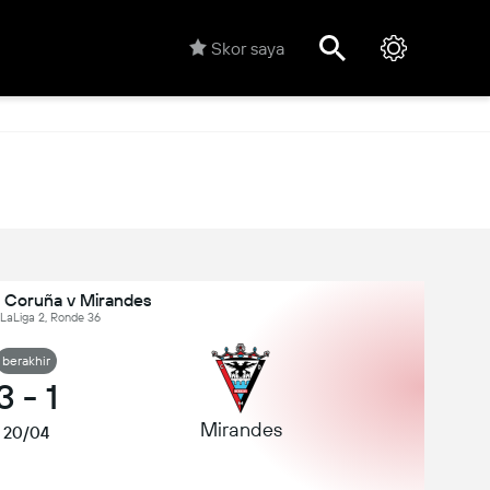
Skor saya
a Coruña v Mirandes
 LaLiga 2, Ronde 36
berakhir
3
-
1
Mirandes
20/04