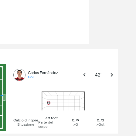
Carlos Fernández
42'
Gol
Left foot
Calcio di rigore
0.79
0.73
Parte del
Situazione
xG
xGot
corpo