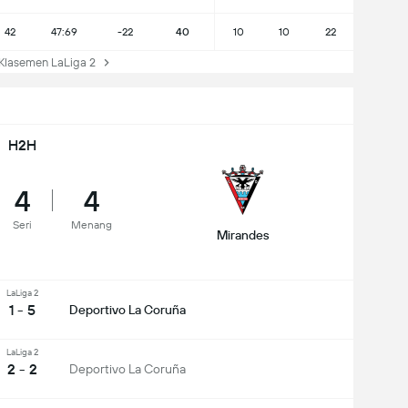
42
47:69
-22
40
10
10
22
lasemen LaLiga 2
H2H
4
4
Seri
Menang
Mirandes
LaLiga 2
1 - 5
Deportivo La Coruña
LaLiga 2
2 - 2
Deportivo La Coruña