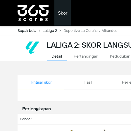
Skor
Sepak bola
LaLiga 2
Deportivo La Coruña v Mirandes
LALIGA 2: SKOR LANG
Detail
Pertandingan
Kedudukan
Ikhtisar skor
Hasil
Perl
Perlengkapan
Ronde 1