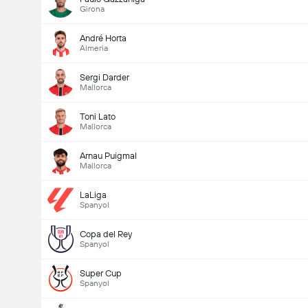
Girona
André Horta
Almeria
total gol dalam permainan (2.5)
Sergi Darder
Mallorca
Toni Lato
Mallorca
Arnau Puigmal
Mallorca
LaLiga
Spanyol
Copa del Rey
Spanyol
Super Cup
Spanyol