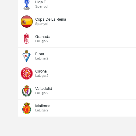
Liga F
Spanyol
Copa De La Reina
Spanyol
Granada
LaLiga 2
Eibar
LaLiga 2
Girona
LaLiga 2
Valladolid
LaLiga 2
Mallorca
LaLiga 2