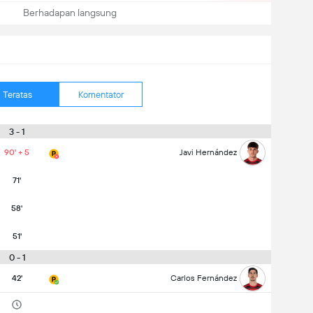
Berhadapan langsung
Teratas
Komentator
3 - 1
90' + 5
Javi Hernández
71'
58'
51'
0 - 1
42'
Carlos Fernández