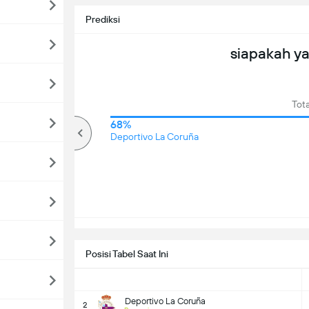
Prediksi
siapakah y
Tota
76%
68%
lebih
Deportivo La Coruña
Posisi Tabel Saat Ini
Deportivo La Coruña
2