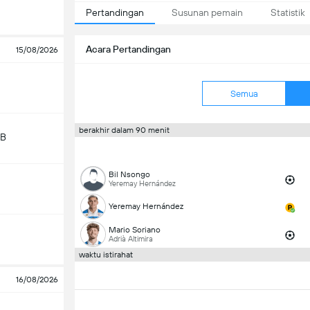
Pertandingan
Susunan pemain
Statistik
Acara Pertandingan
15/08/2026
Semua
berakhir dalam 90 menit
 B
Bil Nsongo
Yeremay Hernández
Yeremay Hernández
Mario Soriano
Adrià Altimira
waktu istirahat
16/08/2026