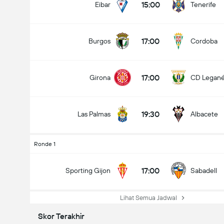
15:00
Eibar
Tenerife
17:00
Burgos
Cordoba
17:00
Girona
CD Legan
19:30
Las Palmas
Albacete
Ronde 1
17:00
Sporting Gijon
Sabadell
Lihat Semua Jadwal
Skor Terakhir