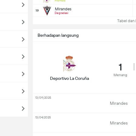
Promosi
Mirandes
19
Degradasi
Tabel dan K
Berhadapan langsung
1
Menang
Deportivo La Coruña
13/09/2025
Mirandes
13/04/2025
Mirandes