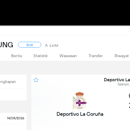
SUNG
Ikuti
2.61M
Berita
Statistik
Wawasan
Transfer
Riwayat
Deportivo L
engkapan
Spanyol,
Deportivo La Coruña
14/08/2026