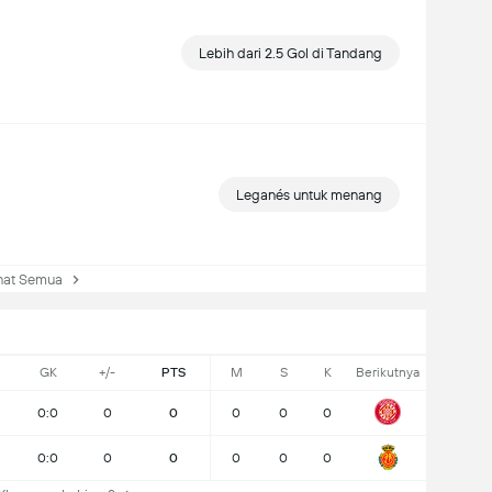
Lebih dari 2.5 Gol di Tandang
Leganés untuk menang
at Semua
GK
+/-
PTS
M
S
K
Berikutnya
0:0
0
0
0
0
0
0:0
0
0
0
0
0