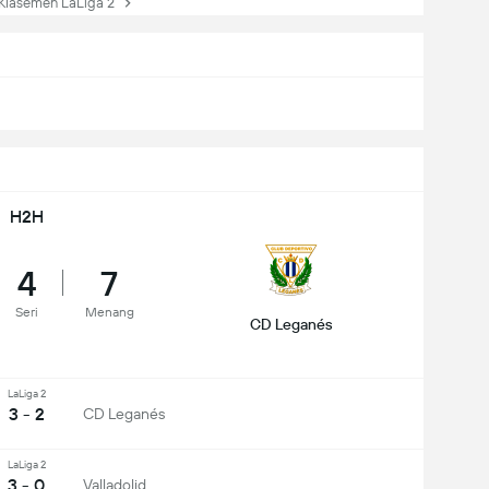
lasemen LaLiga 2
H2H
4
7
Seri
Menang
CD Leganés
LaLiga 2
3 - 2
CD Leganés
LaLiga 2
3 - 0
Valladolid