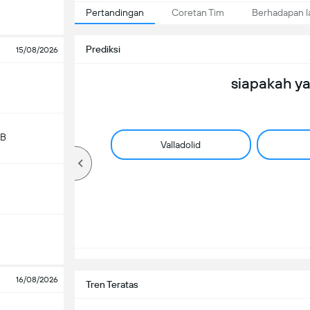
Pertandingan
Coretan Tim
Berhadapan 
Prediksi
15/08/2026
siapakah y
 B
Valladolid
16/08/2026
Tren Teratas