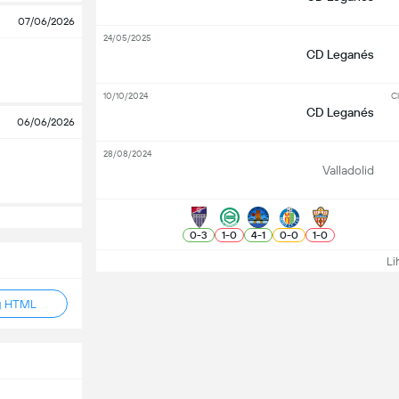
07/06/2026
24/05/2025
CD Leganés
10/10/2024
Cl
CD Leganés
06/06/2026
28/08/2024
Valladolid
0
-
3
1
-
0
4
-
1
0
-
0
1
-
0
Lih
g HTML