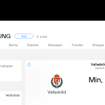
SUNG
Ikuti
2.61M
Berita
Statistik
Wawasan
Transfer
Riwayat
Valladol
engkapan
Spanyol,
Min,
Valladolid
14/08/2026