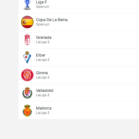
Liga F
Spanyol
Copa De La Reina
Spanyol
Granada
LaLiga 2
Eibar
LaLiga 2
Girona
LaLiga 2
Valladolid
LaLiga 2
Mallorca
LaLiga 2