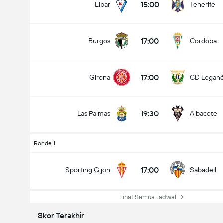
15:00
Eibar
Tenerife
17:00
Burgos
Cordoba
17:00
Girona
CD Legan
19:30
Las Palmas
Albacete
Ronde 1
17:00
Sporting Gijon
Sabadell
Lihat Semua Jadwal
Skor Terakhir