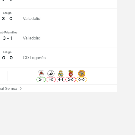
LaLiga
3 - 0
Valladolid
ub Friendlies
3 - 1
Valladolid
LaLiga
0 - 0
CD Leganés
2
-
1
1
-
0
4
-
1
2
-
0
0
-
0
at Semua