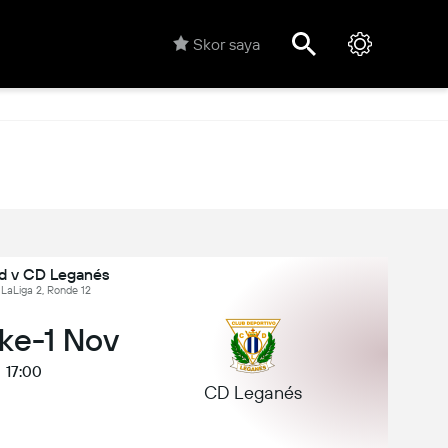
Skor saya
id v CD Leganés
 LaLiga 2, Ronde 12
 ke-1 Nov
17:00
CD Leganés