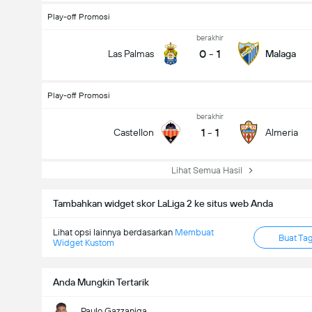
Play-off Promosi
berakhir
0
-
1
Las Palmas
Malaga
Play-off Promosi
berakhir
1
-
1
Castellon
Almeria
Lihat Semua Hasil
Tambahkan widget skor LaLiga 2 ke situs web Anda
Lihat opsi lainnya berdasarkan
Membuat
Buat Ta
Widget Kustom
Anda Mungkin Tertarik
Paulo Gazzaniga