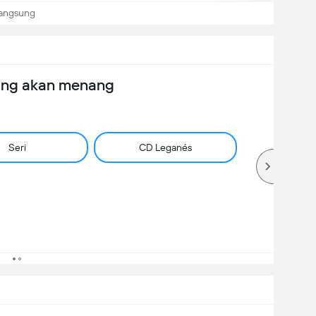
langsung
ang akan menang
Seri
CD Leganés