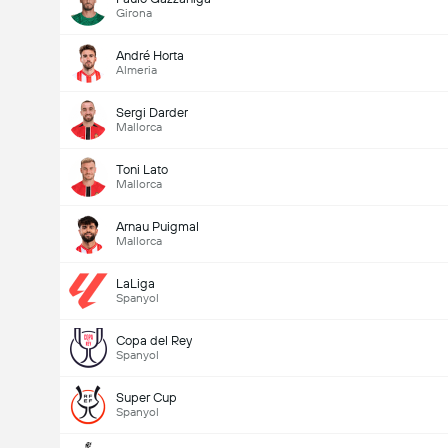
Girona
André Horta
Almeria
Sergi Darder
Mallorca
Toni Lato
Mallorca
Arnau Puigmal
Mallorca
LaLiga
Spanyol
Copa del Rey
Spanyol
Super Cup
Spanyol