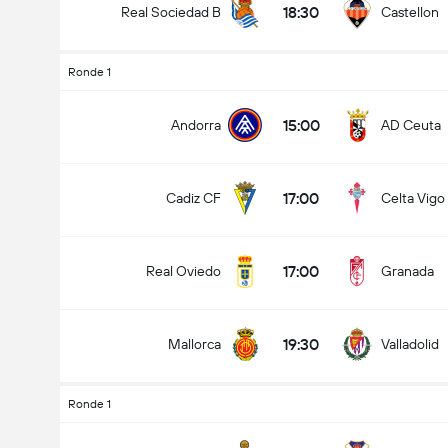
18:30
Real Sociedad B
Castellon
Ronde 1
total gol dalam permainan (2.5)
15:00
Andorra
AD Ceuta
17:00
Cadiz CF
Celta Vigo
dibawah
lebih
17:00
Real Oviedo
Granada
19:30
Mallorca
Valladolid
Ronde 1