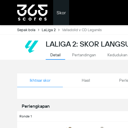
Skor
Sepak bola
LaLiga 2
Valladolid v CD Leganés
LALIGA 2: SKOR LANG
Detail
Pertandingan
Kedudukan
Ikhtisar skor
Hasil
Perl
Perlengkapan
Ronde 1