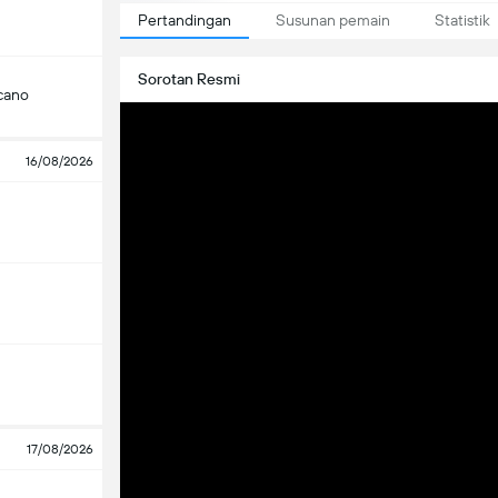
Pertandingan
Susunan pemain
Statistik
Sorotan Resmi
cano
16/08/2026
17/08/2026