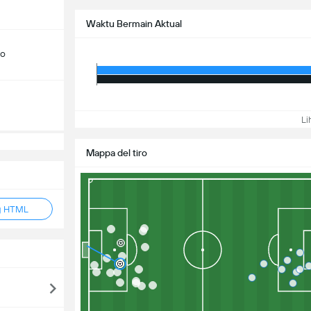
Waktu Bermain Aktual
do
Lih
Mappa del tiro
g HTML