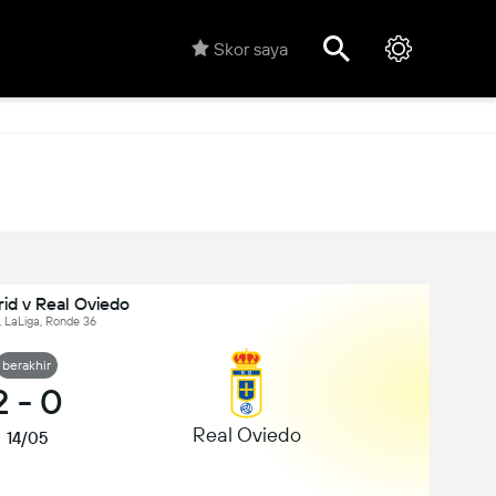
Skor saya
id v Real Oviedo
, LaLiga, Ronde 36
berakhir
2
-
0
Real Oviedo
14/05