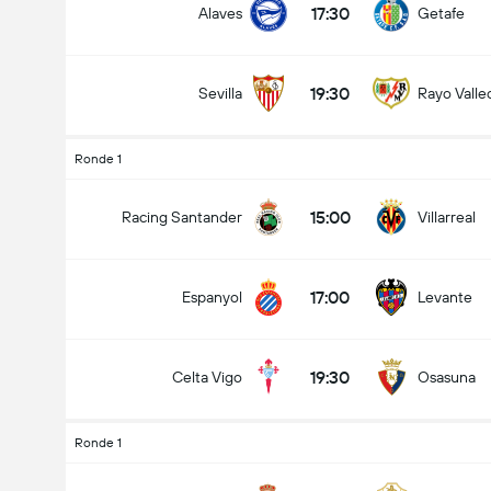
17:30
Alaves
Getafe
19:30
Sevilla
Rayo Valle
Ronde 1
15:00
Racing Santander
Villarreal
17:00
Espanyol
Levante
19:30
Celta Vigo
Osasuna
Ronde 1