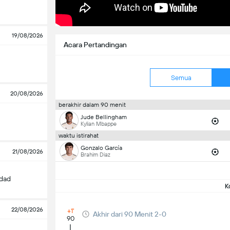
19/08/2026
Acara Pertandingan
Semua
20/08/2026
berakhir dalam 90 menit
Jude Bellingham
Kylian Mbappe
waktu istirahat
Gonzalo García
21/08/2026
Brahim Diaz
edad
K
22/08/2026
+1'
Akhir dari 90 Menit 2-0
90