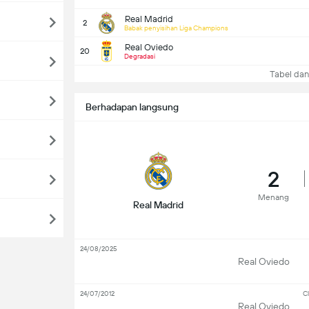
Real Madrid
2
Babak penyisihan Liga Champions
Real Oviedo
20
Degradasi
Tabel dan 
Berhadapan langsung
2
Menang
Real Madrid
24/08/2025
Real Oviedo
24/07/2012
Cl
Real Oviedo