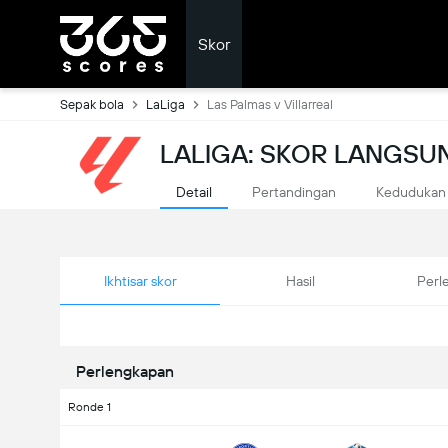
Skor
Sepak bola
LaLiga
Las Palmas v Villarreal
LALIGA: SKOR LANGSU
Detail
Pertandingan
Kedudukan
Ikhtisar skor
Hasil
Perl
Perlengkapan
Ronde 1