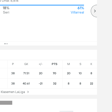
l Undi: 6,814
18%
61%
Seri
Villarreal
P
GK
+/-
PTS
M
S
K
38
71:51
20
70
20
10
8
38
40:61
-21
32
8
8
22
Klasemen LaLiga