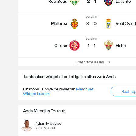
2
-
1
Real Betis
Levante
berakhir
3
-
0
Mallorca
Real Ovie
berakhir
1
-
1
Girona
Elche
Lihat Semua Hasil
Tambahkan widget skor LaLiga ke situs web Anda
Lihat opsi lainnya berdasarkan
Membuat
Buat Ta
Widget Kustom
Anda Mungkin Tertarik
total gol dalam permainan (2.5)
Kylian Mbappe
Real Madrid