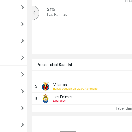
Tota
76%
21%
lebih
Las Palmas
Posisi Tabel Saat Ini
Villarreal
5
Babak penyisihan Liga Champions
Las Palmas
19
Degradasi
Tabel dan 