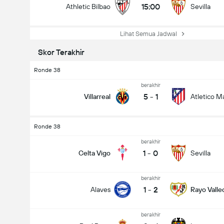
15:00
Athletic Bilbao
Sevilla
Lihat Semua Jadwal
Skor Terakhir
Ronde 38
berakhir
5
-
1
Villarreal
Atletico M
Ronde 38
berakhir
1
-
0
Celta Vigo
Sevilla
berakhir
1
-
2
Alaves
Rayo Vall
berakhir