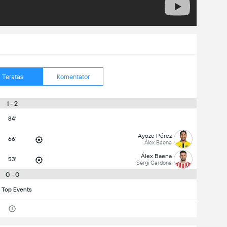
Teratas
Komentator
1 - 2
84'
Ayoze Pérez
66'
Álex Baena
Álex Baena
53'
Sergi Cardona
0 - 0
 Top Events