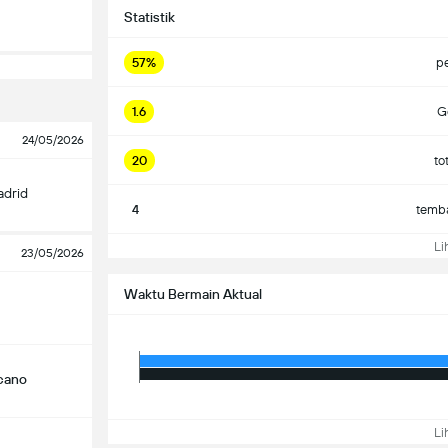
Statistik
57%
p
1.6
Go
24/05/2026
20
to
adrid
4
temba
Lih
23/05/2026
Waktu Bermain Aktual
ecano
Lih