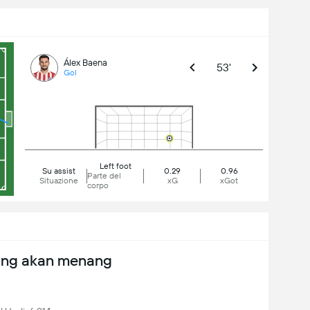
Álex Baena
53'
Gol
Left foot
Su assist
0.29
0.96
Parte del
Situazione
xG
xGot
corpo
ang akan menang