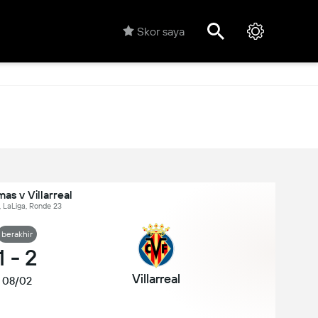
Skor saya
mas v Villarreal
, LaLiga, Ronde 23
berakhir
1
-
2
Villarreal
08/02