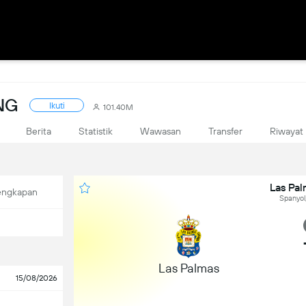
NG
Ikuti
101.40M
Berita
Statistik
Wawasan
Transfer
Riwayat
Las Pal
engkapan
Spanyol
Las Palmas
15/08/2026