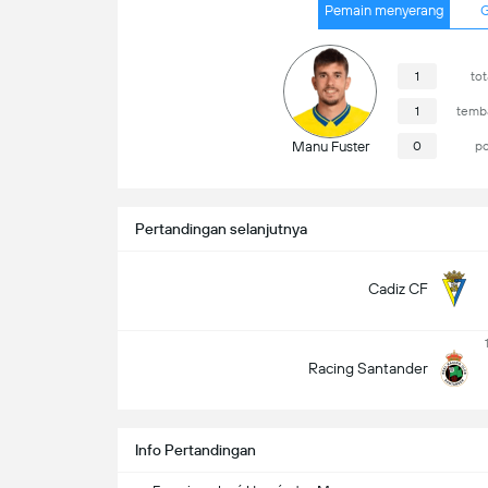
Pemain menyerang
G
1
to
1
temba
Manu Fuster
0
po
Pertandingan selanjutnya
Cadiz CF
Racing Santander
Info Pertandingan