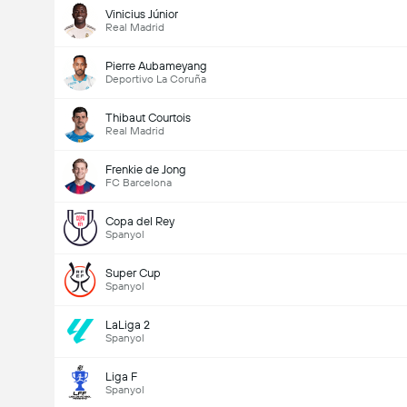
Total Undi: 560
Vinicius Júnior
Real Madrid
Pierre Aubameyang
Deportivo La Coruña
Thibaut Courtois
Real Madrid
Frenkie de Jong
FC Barcelona
Copa del Rey
Spanyol
Super Cup
Spanyol
LaLiga 2
Spanyol
Liga F
Spanyol