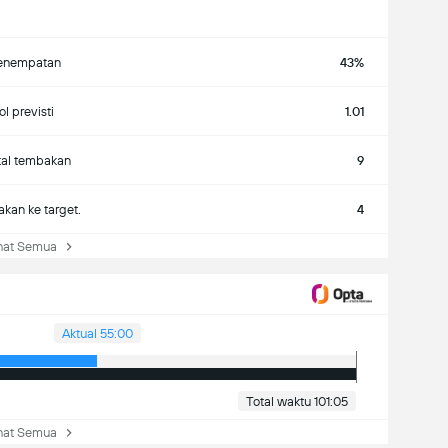
enempatan
43%
l previsti
1.01
tal tembakan
9
kan ke target.
4
at Semua
Aktual 55:00
Total waktu 101:05
at Semua