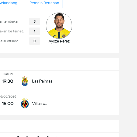
elandang
Pemain Bertahan
tal tembakan
3
kan ke target.
1
sisi offside
0
Ayoze Pérez
Hari ini
19:30
Las Palmas
16/08/2026
15:00
Villarreal