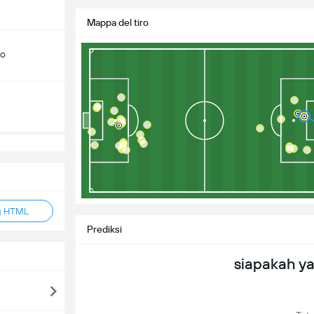
Mappa del tiro
do
g HTML
Prediksi
siapakah y