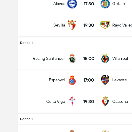
17:30
Alaves
Getafe
19:30
Sevilla
Rayo Valle
Ronde 1
15:00
Racing Santander
Villarreal
17:00
Espanyol
Levante
19:30
Celta Vigo
Osasuna
Ronde 1