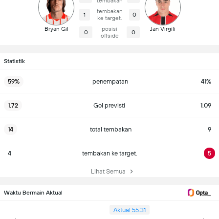
tembakan
tembakan
1
0
ke target.
Bryan Gil
posisi
Jan Virgili
0
0
offside
Statistik
59%
penempatan
41%
1.72
Gol previsti
1.09
14
total tembakan
9
4
tembakan ke target.
5
Lihat Semua
Waktu Bermain Aktual
Aktual 55:31