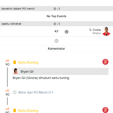
0 - 1
berakhir dalam 90 menit
No Top Events
0 - 1
waktu istirahat
S. Costa
43'
Mojica
Komentator
+5'
Kartu Kuning
90
Bryan Gil
Bryan Gil (Girona) dihukum kartu kuning.
+5'
Akhir dari 90 Menit 0-1
90
+4'
Kartu Kuning
90