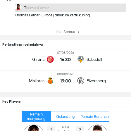
Thomas Lemar
Thomas Lemar (Girona) dihukum kartu kuning.
Lihat Semua
Pertandingan selanjutnya
07/08/2026
16:30
Girona
Sabadell
08/08/2026
19:00
Mallorca
Elversberg
Key Players
Pemain
Gelandang
Pemain Bertahan
menyerang
total
1
0