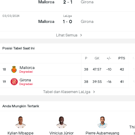
2 - 1
Mallorca
Girona
03/03/2024
LaLiga
1 - 0
Mallorca
Girona
Lihat Semua
Posisi Tabel Saat Ini
P
GK
+/-
PTS
Mallorca
18
38
47:57
-10
42
1
Degradasi
Girona
19
38
39:55
-16
41
Degradasi
Tabel dan Klasemen LaLiga
Anda Mungkin Tertarik
Thi
Kylian Mbappe
Vinicius Júnior
Pierre Aubameyang