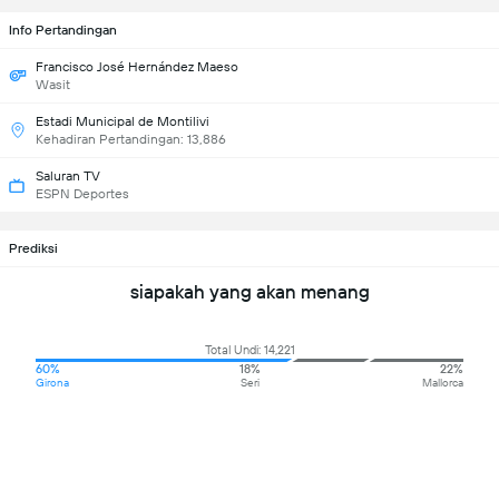
Info Pertandingan
Francisco José Hernández Maeso
Wasit
Estadi Municipal de Montilivi
Kehadiran Pertandingan: 13,886
Saluran TV
ESPN Deportes
Prediksi
siapakah yang akan menang
Total Undi: 14,221
60%
18%
22%
Girona
Seri
Mallorca