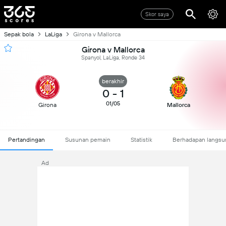
Skor saya
Sepak bola
LaLiga
Girona v Mallorca
Girona v Mallorca
Spanyol, LaLiga, Ronde 34
berakhir
0
-
1
01/05
Girona
Mallorca
Pertandingan
Susunan pemain
Statistik
Berhadapan langsu
Ad