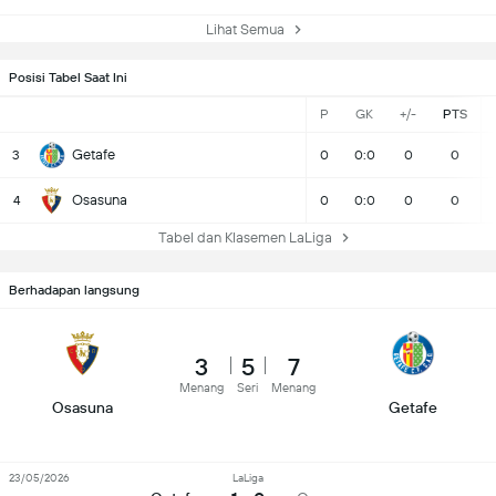
Lihat Semua
Posisi Tabel Saat Ini
P
GK
+/-
PTS
Getafe
3
0
0:0
0
0
Osasuna
4
0
0:0
0
0
Tabel dan Klasemen LaLiga
Berhadapan langsung
3
5
7
Menang
Seri
Menang
Osasuna
Getafe
23/05/2026
LaLiga