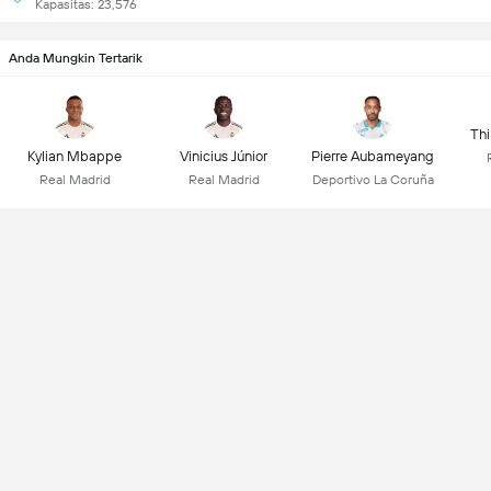
Kapasitas: 23,576
Anda Mungkin Tertarik
Thi
Kylian Mbappe
Vinicius Júnior
Pierre Aubameyang
Real Madrid
Real Madrid
Deportivo La Coruña