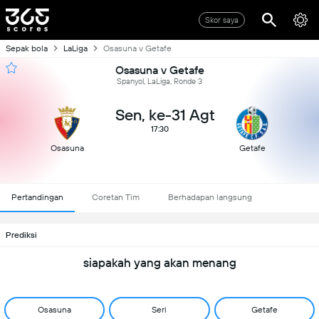
Skor saya
Sepak bola
LaLiga
Osasuna v Getafe
Osasuna v Getafe
Spanyol, LaLiga, Ronde 3
Sen, ke-31 Agt
17:30
Osasuna
Getafe
Pertandingan
Coretan Tim
Berhadapan langsung
Prediksi
siapakah yang akan menang
Osasuna
Seri
Getafe