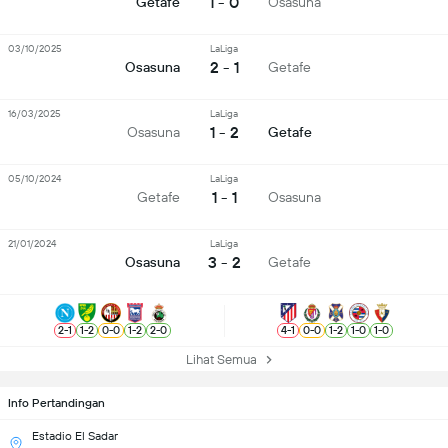
1 - 0
Getafe
Osasuna
03/10/2025
LaLiga
2 - 1
Osasuna
Getafe
16/03/2025
LaLiga
1 - 2
Osasuna
Getafe
05/10/2024
LaLiga
1 - 1
Getafe
Osasuna
21/01/2024
LaLiga
3 - 2
Osasuna
Getafe
2
-
1
1
-
2
0
-
0
1
-
2
2
-
0
4
-
1
0
-
0
1
-
2
1
-
0
1
-
0
Lihat Semua
Info Pertandingan
Estadio El Sadar