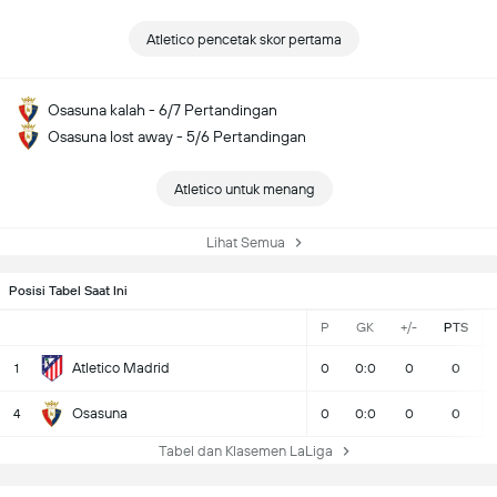
Atletico pencetak skor pertama
Osasuna kalah - 6/7 Pertandingan
Osasuna lost away - 5/6 Pertandingan
Atletico untuk menang
Lihat Semua
Posisi Tabel Saat Ini
P
GK
+/-
PTS
Atletico Madrid
1
0
0:0
0
0
Osasuna
4
0
0:0
0
0
Tabel dan Klasemen LaLiga