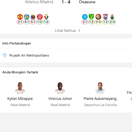
1 - 4
Atletico Madrid
Osasuna
2
-
1
4
-
1
5
-
1
1
-
0
1
-
2
2
-
1
1
-
2
0
-
0
1
-
2
2
-
0
Lihat Semua
Info Pertandingan
Riyadh Air Metropolitano
Anda Mungkin Tertarik
Thi
Kylian Mbappe
Vinicius Júnior
Pierre Aubameyang
Real Madrid
Real Madrid
Deportivo La Coruña