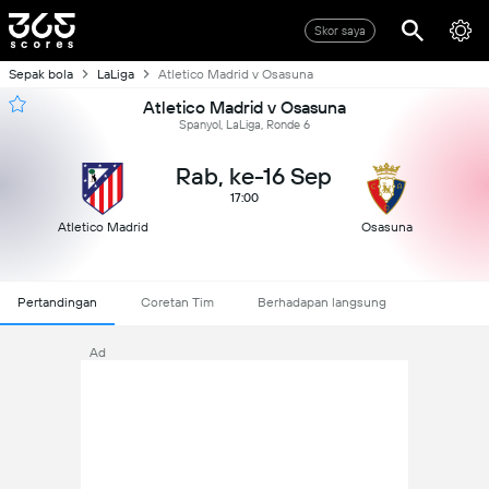
Skor saya
Sepak bola
LaLiga
Atletico Madrid v Osasuna
Atletico Madrid v Osasuna
Spanyol, LaLiga, Ronde 6
Rab, ke-16 Sep
17:00
Atletico Madrid
Osasuna
Pertandingan
Coretan Tim
Berhadapan langsung
Ad