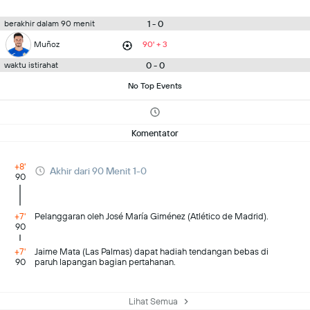
1 - 0
berakhir dalam 90 menit
Muñoz
90' + 3
0 - 0
waktu istirahat
No Top Events
Komentator
+8'
Akhir dari 90 Menit 1-0
90
+7'
Pelanggaran oleh José María Giménez (Atlético de Madrid).
90
+7'
Jaime Mata (Las Palmas) dapat hadiah tendangan bebas di
90
paruh lapangan bagian pertahanan.
Lihat Semua