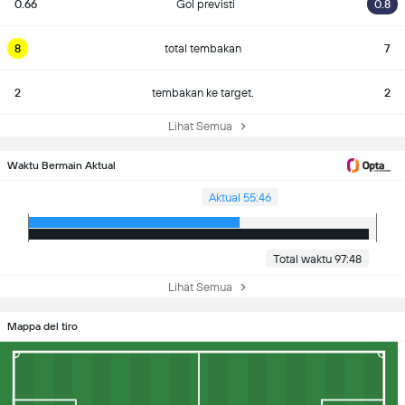
0.66
Gol previsti
0.8
8
total tembakan
7
2
tembakan ke target.
2
Lihat Semua
Waktu Bermain Aktual
Aktual 55:46
Total waktu 97:48
Lihat Semua
Mappa del tiro