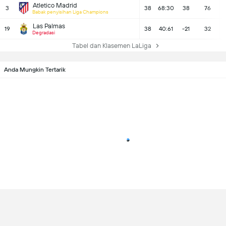
Atletico Madrid
3
38
68:30
38
76
Babak penyisihan Liga Champions
Las Palmas
19
38
40:61
-21
32
Degradasi
Tabel dan Klasemen LaLiga
Anda Mungkin Tertarik