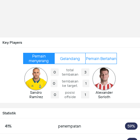
Key Players
Pemain
Gelandang
Pemain Bertahan
menyerang
total
0
3
tembakan
tembakan
0
1
ke target.
Sandro
posisi
Alexander
0
1
Ramírez
offside
Sorloth
Statistik
41%
penempatan
59%