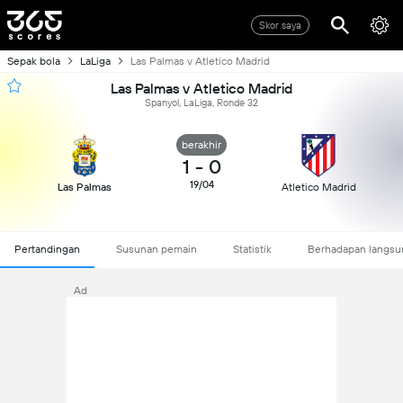
Skor saya
Sepak bola
LaLiga
Las Palmas v Atletico Madrid
Las Palmas v Atletico Madrid
Spanyol, LaLiga, Ronde 32
berakhir
1
-
0
19/04
Las Palmas
Atletico Madrid
Pertandingan
Susunan pemain
Statistik
Berhadapan langsu
Ad