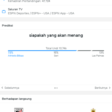
Kehadiran Pertandingan: 47,724
Saluran TV
ESPN Deportes / ESPN+ - USA / ESPN App - USA
Prediksi
siapakah yang akan menang
Total Undi: 10,746
72%
15%
13%
Athletic Bilbao
Seri
Las Palmas
Sebelumnya
Berikutnya
Berhadapan langsung