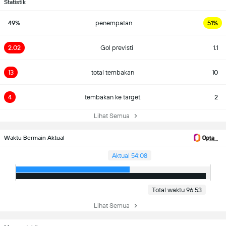
Statistik
49%
penempatan
51%
2.02
Gol previsti
1.1
13
total tembakan
10
4
tembakan ke target.
2
Lihat Semua
Waktu Bermain Aktual
Aktual 54:08
Total waktu 96:53
Lihat Semua