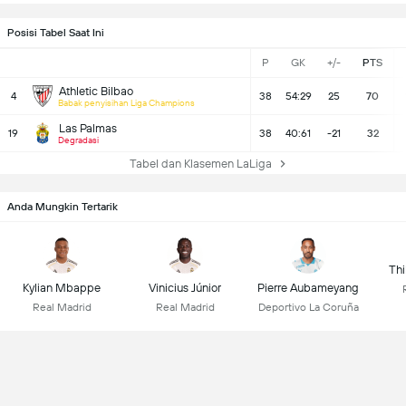
Posisi Tabel Saat Ini
P
GK
+/-
PTS
Athletic Bilbao
4
38
54:29
25
70
Babak penyisihan Liga Champions
Las Palmas
19
38
40:61
-21
32
Degradasi
Tabel dan Klasemen LaLiga
Anda Mungkin Tertarik
Thi
Kylian Mbappe
Vinicius Júnior
Pierre Aubameyang
Real Madrid
Real Madrid
Deportivo La Coruña