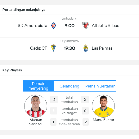
Pertandingan selanjutnya
terhadang
9:00
SD Amorebieta
Athletic Bilbao
08/08/2026
19:30
Cadiz CF
Las Palmas
Key Players
Pemain
Gelandang
Pemain Bertahan
menyerang
total
2
2
tembakan
tembakan
1
0
ke target.
Maroan
tembakan
Manu Fuster
1
2
Sannadi
tidak terarah