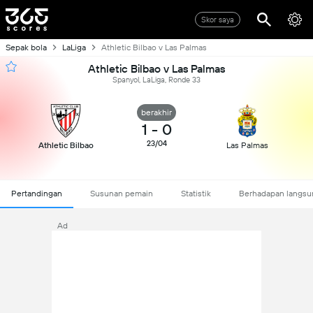
Skor saya
Sepak bola
LaLiga
Athletic Bilbao v Las Palmas
Athletic Bilbao v Las Palmas
Spanyol, LaLiga, Ronde 33
berakhir
1
-
0
23/04
Athletic Bilbao
Las Palmas
Pertandingan
Susunan pemain
Statistik
Berhadapan langsu
Ad