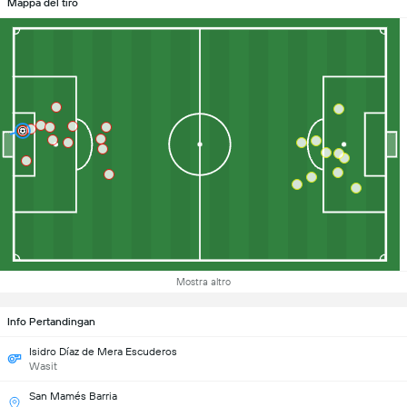
Mappa del tiro
Mostra altro
Info Pertandingan
Isidro Díaz de Mera Escuderos
Wasit
San Mamés Barria