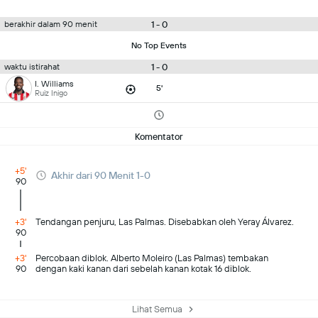
1 - 0
berakhir dalam 90 menit
No Top Events
1 - 0
waktu istirahat
I. Williams
5'
Ruiz Inigo
Komentator
+5'
Akhir dari 90 Menit 1-0
90
+3'
Tendangan penjuru, Las Palmas. Disebabkan oleh Yeray Álvarez.
90
+3'
Percobaan diblok. Alberto Moleiro (Las Palmas) tembakan
90
dengan kaki kanan dari sebelah kanan kotak 16 diblok.
Lihat Semua