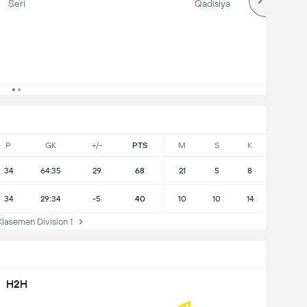
Seri
Qadisiya
P
GK
+/-
PTS
M
S
K
34
64:35
29
68
21
5
8
34
29:34
-5
40
10
10
14
asemen Division 1
H2H