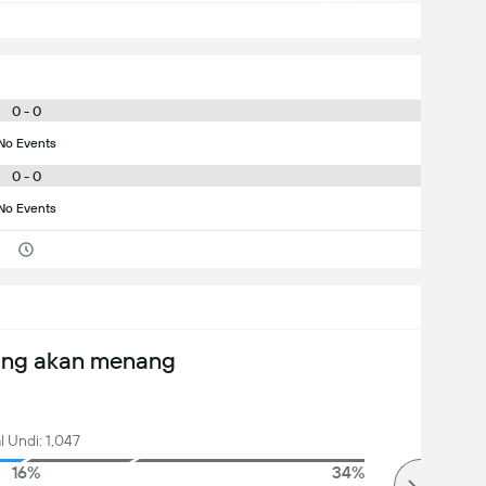
0 - 0
No Events
0 - 0
No Events
ang akan menang
l Undi: 1,047
16%
34%