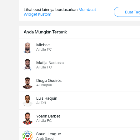
Lihat opsi lainnya berdasarkan
Membuat
Buat Ta
Widget Kustom
Anda Mungkin Tertarik
Michael
Al Ula FC
Matija Nastasic
Al Ula FC
Diogo Queirós
Al-Najma
Luis Haquín
Al Ta'i
Yoann Barbet
Al Ula FC
Saudi League
Arab Saudi