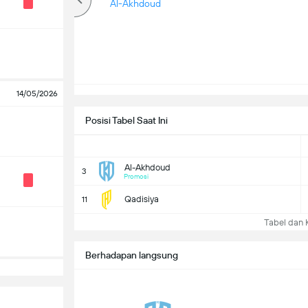
lebih
Al-Akhdoud
14/05/2026
Posisi Tabel Saat Ini
Al-Akhdoud
3
Promosi
Qadisiya
11
Tabel dan Kl
Berhadapan langsung