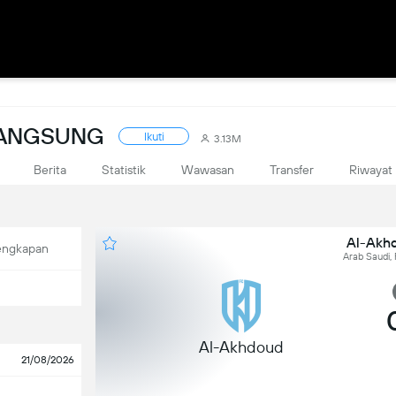
 LANGSUNG
Ikuti
3.13M
Berita
Statistik
Wawasan
Transfer
Riwayat
Al-Akhd
engkapan
Arab Saudi, 
Al-Akhdoud
21/08/2026