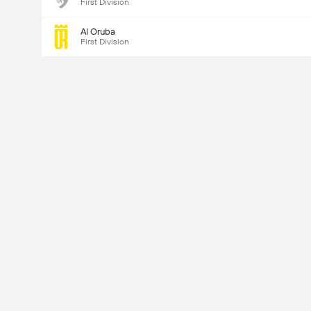
First Division
Al Oruba
First Division