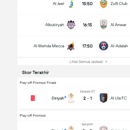
15:50
Al Jeel
Zulfi Club
16:15
Albukiryah
Al Anwar
17:50
Al Wehda Mecca
Al-Adalah
Lihat Semua Jadwal
Skor Terakhir
Play-off Promosi Finale
Setelah ET
total gol dalam permainan (2.5)
2
-
1
Diriyah
Al Ula FC
Play-off Promosi
berakhir