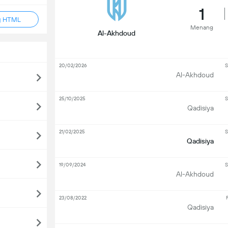
1
g HTML
Menang
Al-Akhdoud
20/02/2026
S
Al-Akhdoud
25/10/2025
S
Qadisiya
21/02/2025
S
Qadisiya
19/09/2024
S
Al-Akhdoud
23/08/2022
F
Qadisiya