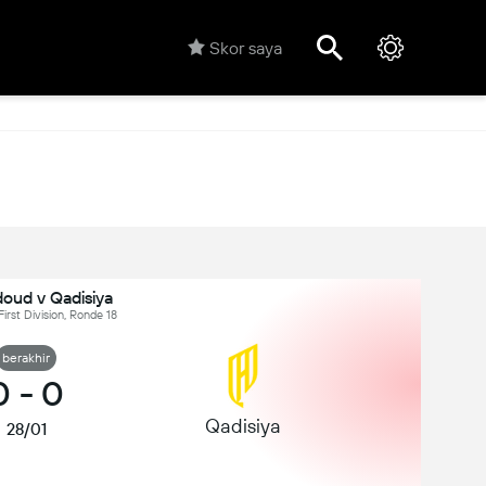
Skor saya
oud v Qadisiya
First Division, Ronde 18
berakhir
0
-
0
Qadisiya
28/01