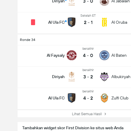
3
-
0
Diriyah
Al Jabalain
Setelah ET
2
-
1
Al Ula FC
Al Oruba
Ronde 34
berakhir
4
-
0
Al Faysaly
Al Baten
berakhir
3
-
2
Diriyah
Albukiryah
berakhir
4
-
2
Al Ula FC
Zulfi Club
Lihat Semua Hasil
Tambahkan widget skor First Division ke situs web Anda