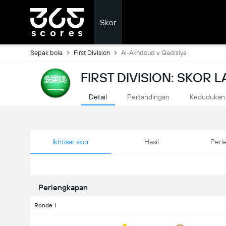
Skor
Sepak bola
First Division
Al-Akhdoud v Qadisiya
FIRST DIVISION: SKOR
Detail
Pertandingan
Kedudukan
Ikhtisar skor
Hasil
Perl
Perlengkapan
Ronde 1