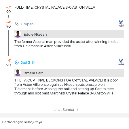
+7'
FULL-TIME: CRYSTAL PALACE 3-0 ASTON VILLA
90
+4'
Umpan
90
Eddie Nketiah
The former Arsenal man provided the assist after winning the ball
from Tielemans in Aston Villa's half!
+4'
Gol 3-0
90
Ismaila Sarr
THE FA CUP FINAL BECKONS FOR CRYSTAL PALACE! It is poor
from Aston Villa once again as Nketiah puts pressure on
Tielemans before winning the ball and setting up Sarr to race
through and slot past Martinez! Crystal Palace 3-0 Aston Villa!
Lihat Semua
Pertandingan selanjutnya