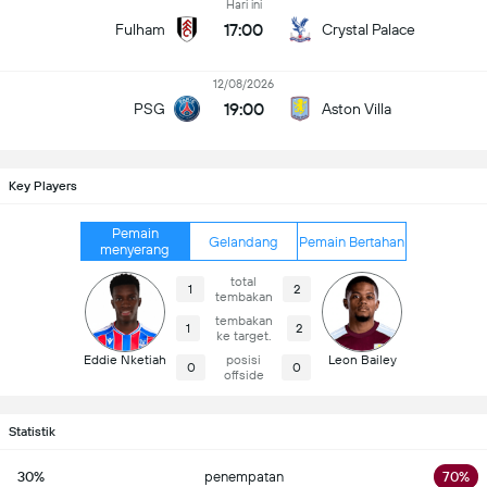
Hari ini
17:00
Fulham
Crystal Palace
12/08/2026
19:00
PSG
Aston Villa
Key Players
Pemain
Gelandang
Pemain Bertahan
menyerang
total
1
2
tembakan
tembakan
1
2
ke target.
Eddie Nketiah
posisi
Leon Bailey
0
0
offside
Statistik
30%
penempatan
70%