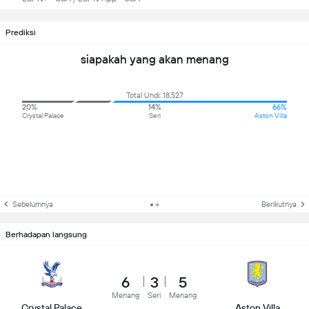
Prediksi
siapakah yang akan menang
Total Undi: 18,527
20%
14%
66%
Crystal Palace
Seri
Aston Villa
Sebelumnya
Berikutnya
Berhadapan langsung
6
3
5
Menang
Seri
Menang
Crystal Palace
Aston Villa