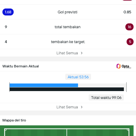
1.68
Gol previsti
0.85
9
total tembakan
16
4
tembakan ke target.
5
Lihat Semua
Waktu Bermain Aktual
Aktual 53:56
Total waktu 99:06
Lihat Semua
Mappa del tiro