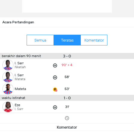
Acara Pertandingan
Semua
Teratas
Komentator
3 - 0
berakhir dalam 90 menit
I. Sarr
90' + 4
Nketiah
I. Sarr
58'
Mateta
Mateta
53'
1 - 0
waktu istirahat
Eze
31'
I. Sarr
Komentator