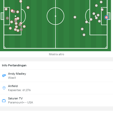
Mostra altro
Info Pertandingan
Andy Madley
Wasit
Anfield
Kapasitas: 61,276
Saluran TV
Paramount+ - USA