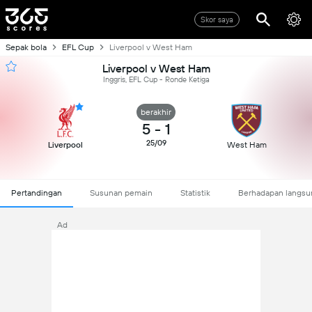
Skor saya
Sepak bola
EFL Cup
Liverpool v West Ham
Liverpool v West Ham
Inggris, EFL Cup - Ronde Ketiga
berakhir
5
-
1
25/09
Liverpool
West Ham
Pertandingan
Susunan pemain
Statistik
Berhadapan langsu
Ad