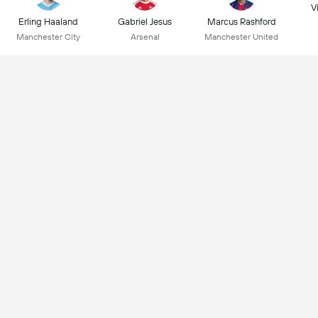
Vi
Erling Haaland
Gabriel Jesus
Marcus Rashford
Manchester City
Arsenal
Manchester United