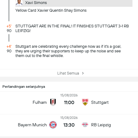
Xavi Simons
Yellow Card Xavier Quentin Shay Simons
+5'
STUTTGART ARE IN THE FINAL! IT FINISHES STUTTGART 3-1 RB
90
LEIPZIG!
+4'
Stuttgart are celebrating every challenge now as if it's a goal,
90
they are urging their supporters to keep up the noise and see
them out to the final whistle.
Lihat Semua
Pertandingan selanjutnya
15/08/2026
11:00
Fulham
Stuttgart
15/08/2026
13:30
Bayern Munich
RB Leipzig