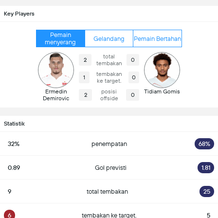
Key Players
Pemain
Gelandang
Pemain Bertahan
menyerang
total
2
0
tembakan
tembakan
1
0
ke target.
Ermedin
posisi
Tidiam Gomis
2
0
Demirovic
offside
Statistik
32%
penempatan
68%
0.89
Gol previsti
1.81
9
total tembakan
25
6
tembakan ke target.
5