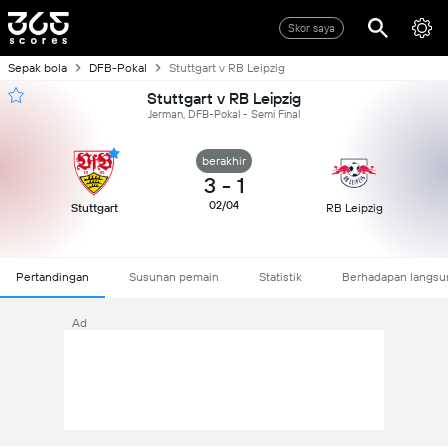
Skor saya
Sepak bola
DFB-Pokal
Stuttgart v RB Leipzig
Stuttgart v RB Leipzig
Jerman, DFB-Pokal - Semi Final
berakhir
3
-
1
02/04
Stuttgart
RB Leipzig
Pertandingan
Susunan pemain
Statistik
Berhadapan langsu
Ad