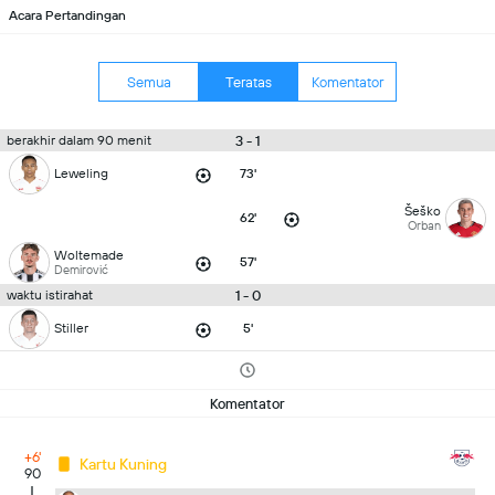
Acara Pertandingan
Semua
Teratas
Komentator
3 - 1
berakhir dalam 90 menit
Leweling
73'
Šeško
62'
Orban
Woltemade
57'
Demirović
1 - 0
waktu istirahat
Stiller
5'
Komentator
+6'
Kartu Kuning
90