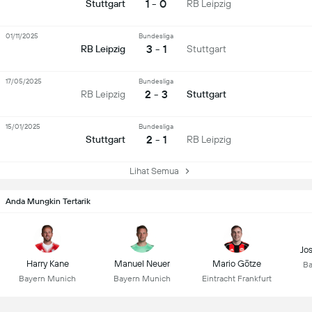
1 - 0
Stuttgart
RB Leipzig
01/11/2025
Bundesliga
3 - 1
RB Leipzig
Stuttgart
17/05/2025
Bundesliga
2 - 3
RB Leipzig
Stuttgart
15/01/2025
Bundesliga
2 - 1
Stuttgart
RB Leipzig
Lihat Semua
Anda Mungkin Tertarik
Jo
Harry Kane
Manuel Neuer
Mario Götze
Ba
Bayern Munich
Bayern Munich
Eintracht Frankfurt