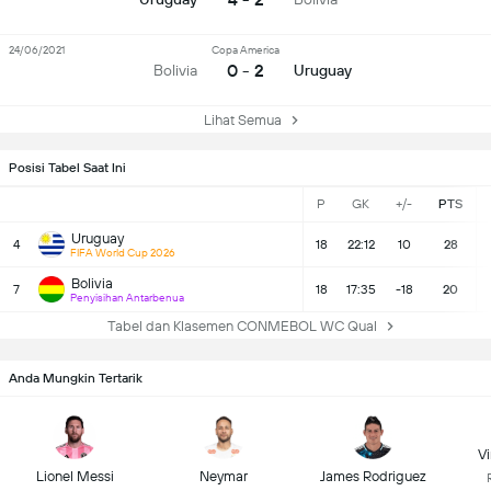
24/06/2021
Copa America
0 - 2
Bolivia
Uruguay
Lihat Semua
Posisi Tabel Saat Ini
P
GK
+/-
PTS
Uruguay
4
18
22:12
10
28
FIFA World Cup 2026
Bolivia
7
18
17:35
-18
20
Penyisihan Antarbenua
Tabel dan Klasemen CONMEBOL WC Qual
Anda Mungkin Tertarik
Vi
Lionel Messi
Neymar
James Rodriguez