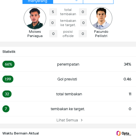
menyerang
total
5
0
tembakan
tembakan
0
0
ke target.
Moises
posisi
Facundo
0
0
Paniagua
offside
Pellistri
Statistik
66%
penempatan
34%
1.99
Gol previsti
0.46
32
total tembakan
11
7
tembakan ke target.
0
Lihat Semua
Waktu Bermain Aktual