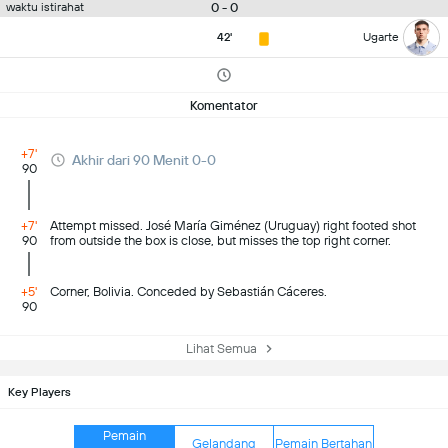
0 - 0
waktu istirahat
42'
Ugarte
Komentator
+7'
Akhir dari 90 Menit 0-0
90
+7'
Attempt missed. José María Giménez (Uruguay) right footed shot
90
from outside the box is close, but misses the top right corner.
+5'
Corner, Bolivia. Conceded by Sebastián Cáceres.
90
Lihat Semua
Key Players
Pemain
Gelandang
Pemain Bertahan