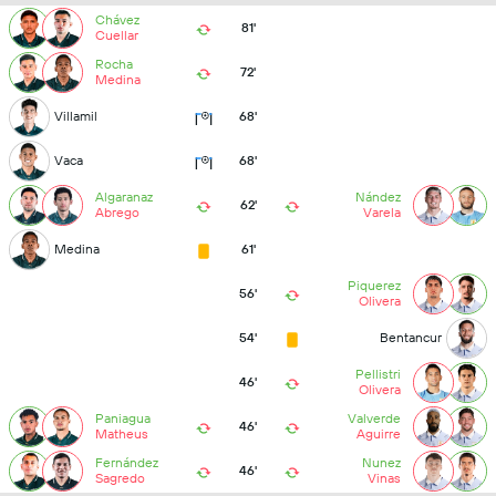
Chávez
81'
Cuellar
Rocha
72'
Medina
Villamil
68'
Vaca
68'
Algaranaz
Nández
62'
Abrego
Varela
Medina
61'
Piquerez
56'
Olivera
54'
Bentancur
Pellistri
46'
Olivera
Paniagua
Valverde
46'
Matheus
Aguirre
Fernández
Nunez
46'
Sagredo
Vinas