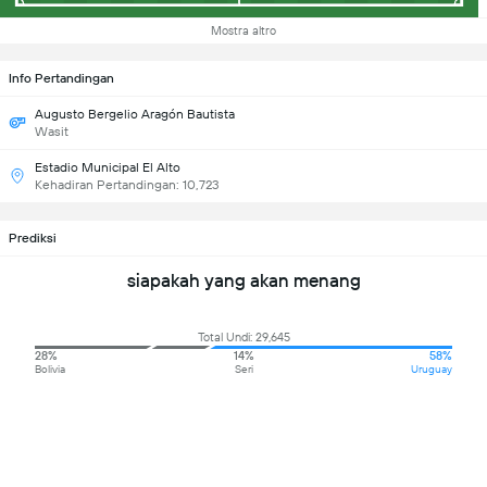
Mostra altro
Info Pertandingan
Augusto Bergelio Aragón Bautista
Wasit
Estadio Municipal El Alto
Kehadiran Pertandingan: 10,723
Prediksi
siapakah yang akan menang
Total Undi: 29,645
28%
14%
58%
Bolivia
Seri
Uruguay