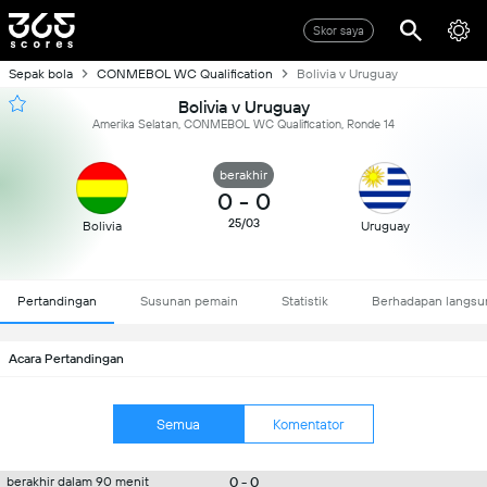
Skor saya
Sepak bola
CONMEBOL WC Qualification
Bolivia v Uruguay
Bolivia v Uruguay
Amerika Selatan, CONMEBOL WC Qualification, Ronde 14
berakhir
0
-
0
25/03
Bolivia
Uruguay
Pertandingan
Susunan pemain
Statistik
Berhadapan langsu
Acara Pertandingan
Semua
Komentator
0 - 0
berakhir dalam 90 menit