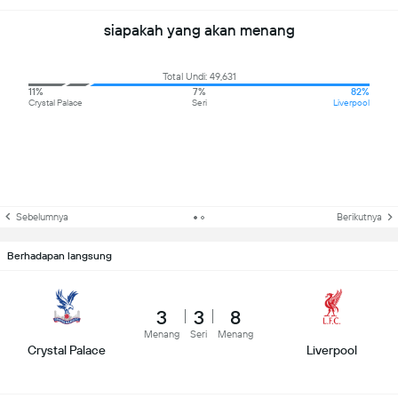
siapakah yang akan menang
Total Undi: 49,631
11%
7%
82%
Crystal Palace
Seri
Liverpool
Sebelumnya
Berikutnya
Berhadapan langsung
3
3
8
Menang
Seri
Menang
Crystal Palace
Liverpool