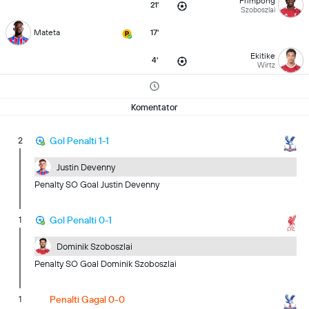
Frimpong
21'
Szoboszlai
Mateta
17'
Ekitike
4'
Wirtz
Komentator
2
Gol Penalti 1-1
Justin Devenny
Penalty SO Goal Justin Devenny
1
Gol Penalti 0-1
Dominik Szoboszlai
Penalty SO Goal Dominik Szoboszlai
1
Penalti Gagal 0-0