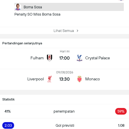
Borna Sosa
Penalty SO Miss Borna Sosa
Lihat Semua
Pertandingan selanjutnya
Hari ini
17:00
Fulham
Crystal Palace
09/08/2026
13:30
Liverpool
Monaco
Statistik
41%
penempatan
59%
2.03
Gol previsti
1.08