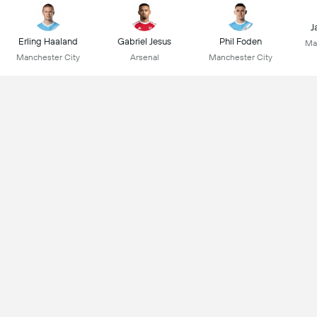
J
Erling Haaland
Gabriel Jesus
Phil Foden
Ma
Manchester City
Arsenal
Manchester City