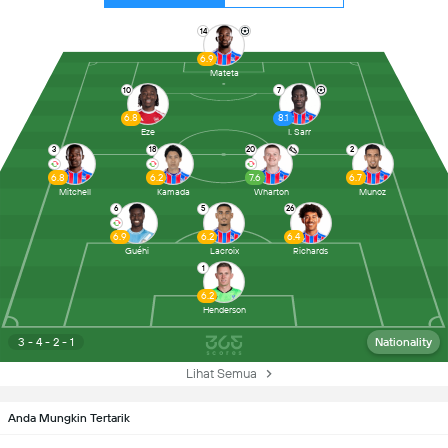
14
6.9
Mateta
10
7
6.8
8.1
Eze
I. Sarr
3
18
20
2
6.8
6.2
7.6
6.7
Mitchell
Kamada
Wharton
Munoz
6
5
26
6.9
6.2
6.4
Guéhi
Lacroix
Richards
1
6.2
Henderson
3 - 4 - 2 - 1
Nationality
Lihat Semua
Anda Mungkin Tertarik