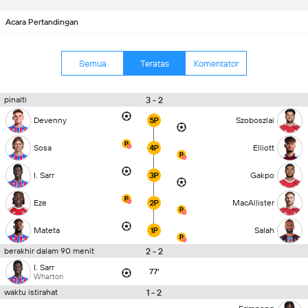
Acara Pertandingan
Semua
Teratas
Komentator
3 - 2
pinalti
Devenny
Szoboszlai
5P
Sosa
Elliott
4P
I. Sarr
Gakpo
3P
Eze
MacAllister
2P
Mateta
Salah
1P
2 - 2
berakhir dalam 90 menit
I. Sarr
77'
Wharton
1 - 2
waktu istirahat