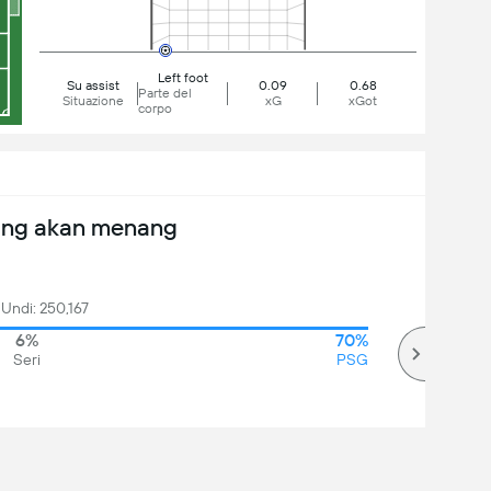
Left foot
Su assist
0.09
0.68
Parte del
Situazione
xG
xGot
corpo
ang akan menang
 Undi: 250,167
6%
70%
Seri
PSG