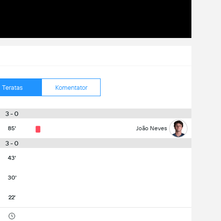
Teratas
Komentator
3 - 0
85'
João Neves
3 - 0
43'
30'
22'