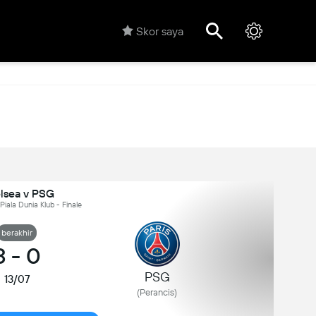
Skor saya
lsea v PSG
 Piala Dunia Klub - Finale
berakhir
3
-
0
PSG
13/07
(Perancis)