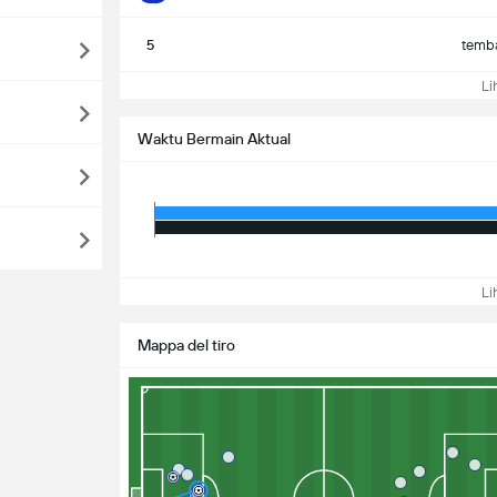
5
temba
Lih
Waktu Bermain Aktual
Lih
Mappa del tiro