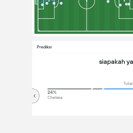
Prediksi
siapakah y
Total
83%
24%
lebih
Chelsea