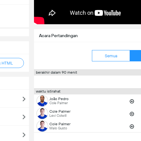
Acara Pertandingan
Semua
g HTML
berakhir dalam 90 menit
waktu istirahat
João Pedro
Cole Palmer
Cole Palmer
Levi Colwill
Cole Palmer
Malo Gusto