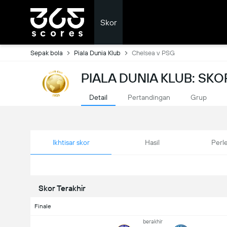
Skor
Sepak bola
Piala Dunia Klub
Chelsea v PSG
PIALA DUNIA KLUB: SK
Detail
Pertandingan
Grup
Ikhtisar skor
Hasil
Perl
Skor Terakhir
Finale
berakhir