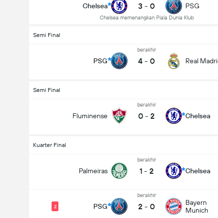
3
-
0
Chelsea
PSG
Chelsea memenangkan Piala Dunia Klub
Semi Final
berakhir
4
-
0
PSG
Real Madr
Semi Final
berakhir
0
-
2
Fluminense
Chelsea
Kuarter Final
berakhir
1
-
2
Palmeiras
Chelsea
berakhir
Bayern
2
-
0
PSG
2
Munich