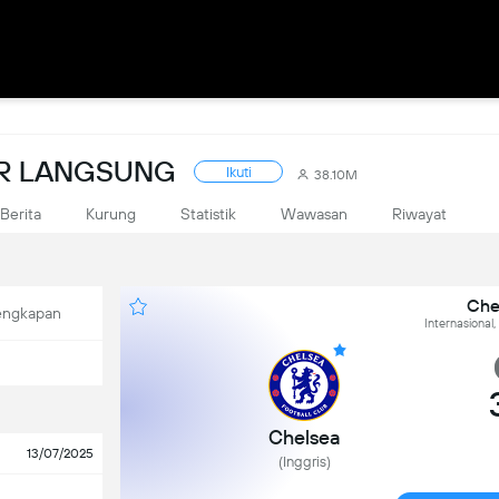
OR LANGSUNG
Ikuti
38.10M
Berita
Kurung
Statistik
Wawasan
Riwayat
Che
engkapan
Internasional,
Chelsea
13/07/2025
(Inggris)