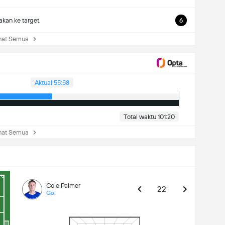
kan ke target.
6
at Semua
Aktual 55:58
Total waktu 101:20
at Semua
Cole Palmer
22'
Gol