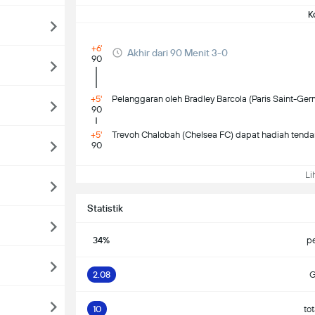
K
+6'
Akhir dari 90 Menit 3-0
90
+5'
Pelanggaran oleh Bradley Barcola (Paris Saint-Ger
90
+5'
Trevoh Chalobah (Chelsea FC) dapat hadiah tenda
90
Lih
Statistik
34%
p
2.08
G
10
to