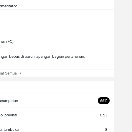
omentator
main FC).
ngan bebas di paruh lapangan bagian pertahanan.
at Semua
enempatan
66%
ol previsti
0.53
tal tembakan
8