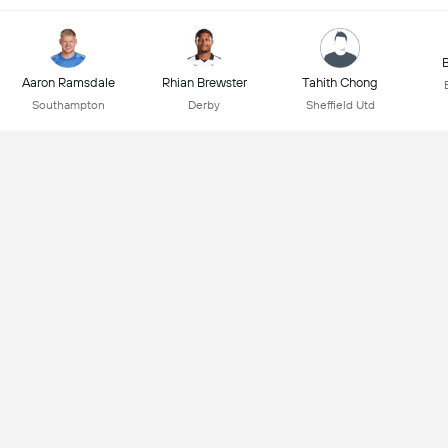
B
Aaron Ramsdale
Rhian Brewster
Tahith Chong
Southampton
Derby
Sheffield Utd