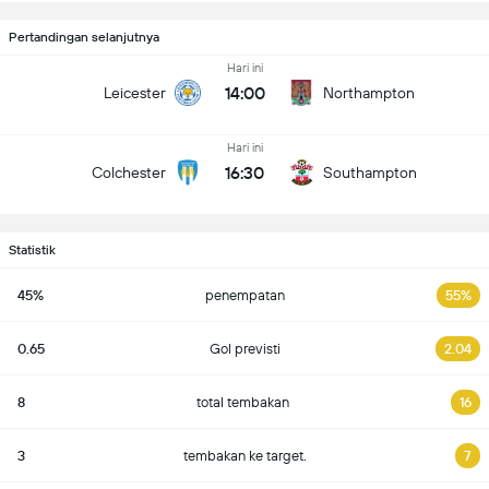
Pertandingan selanjutnya
Hari ini
14:00
Leicester
Northampton
Hari ini
16:30
Colchester
Southampton
Statistik
45%
penempatan
55%
0.65
Gol previsti
2.04
8
total tembakan
16
3
tembakan ke target.
7