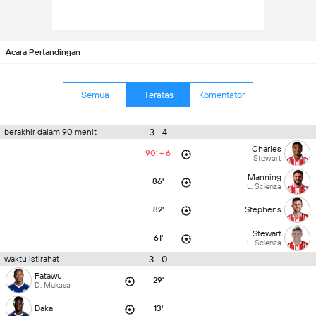
Acara Pertandingan
Semua
Teratas
Komentator
3 - 4
berakhir dalam 90 menit
Charles
90' + 6
Stewart
Manning
86'
L. Scienza
82'
Stephens
Stewart
61'
L. Scienza
3 - 0
waktu istirahat
Fatawu
29'
D. Mukasa
Daka
13'