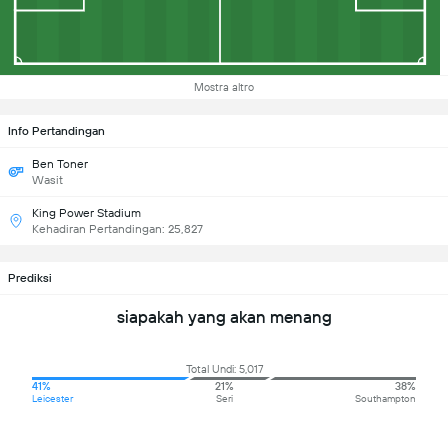
Mostra altro
Info Pertandingan
Ben Toner
Wasit
King Power Stadium
Kehadiran Pertandingan: 25,827
Prediksi
siapakah yang akan menang
Total Undi: 5,017
41%
21%
38%
Leicester
Seri
Southampton