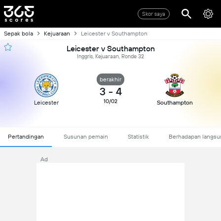
Skor saya
Sepak bola
Kejuaraan
Leicester v Southampton
Leicester v Southampton
Inggris, Kejuaraan, Ronde 32
berakhir
3
-
4
10/02
Leicester
Southampton
Pertandingan
Susunan pemain
Statistik
Berhadapan langsu
Ad