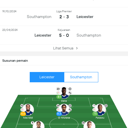
19/10/2024
Liga Premier
2 - 3
Southampton
Leicester
23/04/2024
Kejuaraan
5 - 0
Leicester
Southampton
Lihat Semua
Susunan pemain
Leicester
Southampton
20
8.1
Daka
10
29
7
6.6
8.3
7.5
Mavididi
D. Mukasa
Fatawu
8
22