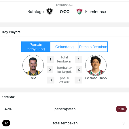
09/08/2026
0:00
Botafogo
Fluminense
Key Players
Pemain
Gelandang
Pemain Bertahan
menyerang
total
1
1
tembakan
tembakan
0
0
ke target.
MV
posisi
Germán Cano
0
0
offside
Statistik
49%
penempatan
51%
12
total tembakan
3