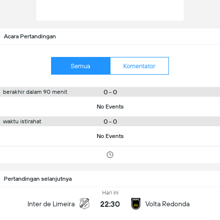
Acara Pertandingan
Semua
Komentator
0 - 0
berakhir dalam 90 menit
No Events
0 - 0
waktu istirahat
No Events
Pertandingan selanjutnya
Hari ini
22:30
Inter de Limeira
Volta Redonda