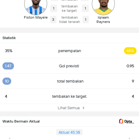
tembakan
1
1
ke target.
Fiston Mayele
tembakan
Iqraam
3
1
tidak terarah
Rayners
Statistik
35%
penempatan
65%
1.47
Gol previsti
0.95
10
total tembakan
9
4
tembakan ke target.
4
Lihat Semua
Waktu Bermain Aktual
Aktual 45:38