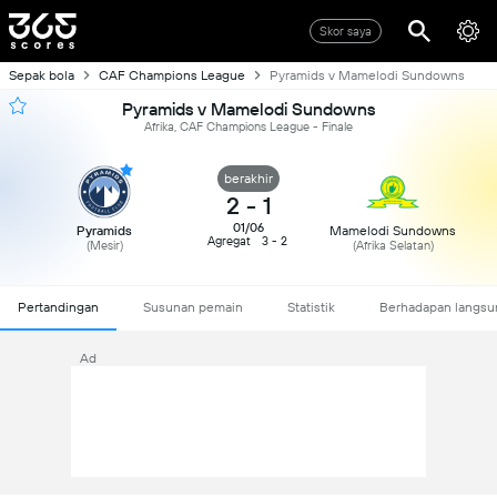
Skor saya
Sepak bola
CAF Champions League
Pyramids v Mamelodi Sundowns
Pyramids v Mamelodi Sundowns
Afrika, CAF Champions League - Finale
berakhir
2
-
1
01/06
Pyramids
Mamelodi Sundowns
Agregat
3 - 2
(Mesir)
(Afrika Selatan)
Pertandingan
Susunan pemain
Statistik
Berhadapan langsu
Ad