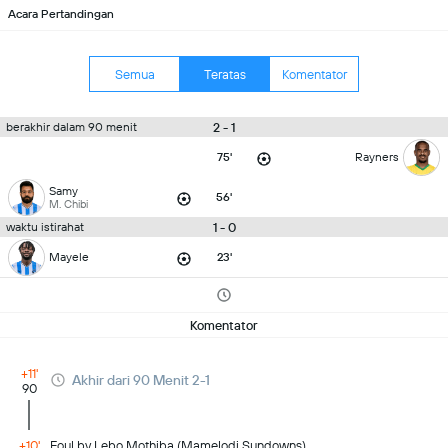
Acara Pertandingan
Semua
Teratas
Komentator
2 - 1
berakhir dalam 90 menit
75'
Rayners
Samy
56'
M. Chibi
1 - 0
waktu istirahat
Mayele
23'
Komentator
+11'
Akhir dari 90 Menit 2-1
90
+10'
Foul by Lebo Mothiba (Mamelodi Sundowns).