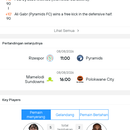
90
+10'
Ali Gabr (Pyramids FC) wins a free kick in the defensive half.
90
Lihat Semua
Pertandingan selanjutnya
08/08/2026
11:00
Rizespor
Pyramids
08/08/2026
Mamelodi
16:00
Polokwane City
Sundowns
Key Players
Pemain
Gelandang
Pemain Bertahan
menyerang
total
5
2
tembakan