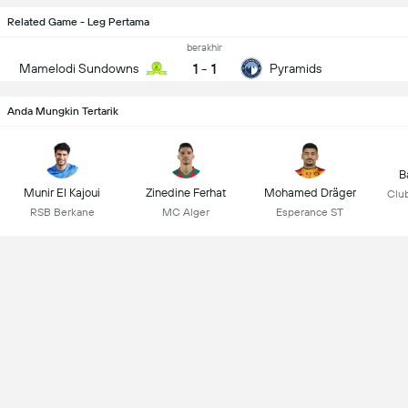
Related Game - Leg Pertama
berakhir
1
-
1
Mamelodi Sundowns
Pyramids
Anda Mungkin Tertarik
B
Munir El Kajoui
Zinedine Ferhat
Mohamed Dräger
Club
RSB Berkane
MC Alger
Esperance ST