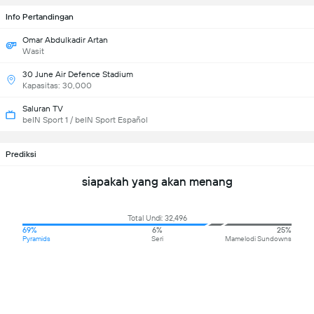
Info Pertandingan
Omar Abdulkadir Artan
Wasit
30 June Air Defence Stadium
Kapasitas: 30,000
Saluran TV
beIN Sport 1 / beIN Sport Español
Prediksi
siapakah yang akan menang
Total Undi: 32,496
69%
6%
25%
Pyramids
Seri
Mamelodi Sundowns