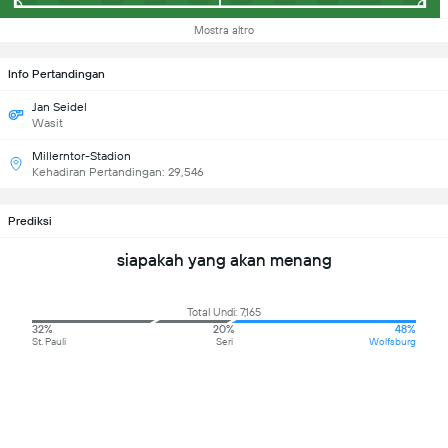
Mostra altro
Info Pertandingan
Jan Seidel
Wasit
Millerntor-Stadion
Kehadiran Pertandingan: 29,546
Prediksi
siapakah yang akan menang
Total Undi: 7,165
32%
20%
48%
St. Pauli
Seri
Wolfsburg