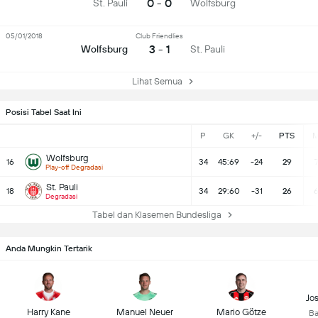
0 - 0
St. Pauli
Wolfsburg
05/01/2018
Club Friendlies
3 - 1
Wolfsburg
St. Pauli
Lihat Semua
Posisi Tabel Saat Ini
P
GK
+/-
PTS
Wolfsburg
16
34
45:69
-24
29
Play-off Degradasi
St. Pauli
18
34
29:60
-31
26
Degradasi
Tabel dan Klasemen Bundesliga
Anda Mungkin Tertarik
Jo
Harry Kane
Manuel Neuer
Mario Götze
Ba