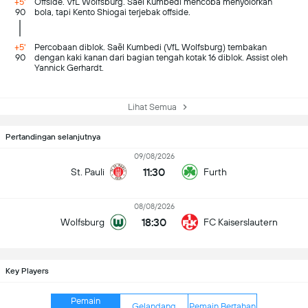
+5'
Offside. VfL Wolfsburg. Saël Kumbedi mencoba menyolorkan
90
bola, tapi Kento Shiogai terjebak offside.
+5'
Percobaan diblok. Saël Kumbedi (VfL Wolfsburg) tembakan
90
dengan kaki kanan dari bagian tengah kotak 16 diblok. Assist oleh
Yannick Gerhardt.
Lihat Semua
Pertandingan selanjutnya
09/08/2026
11:30
St. Pauli
Furth
08/08/2026
18:30
Wolfsburg
FC Kaiserslautern
Key Players
Pemain
Gelandang
Pemain Bertahan