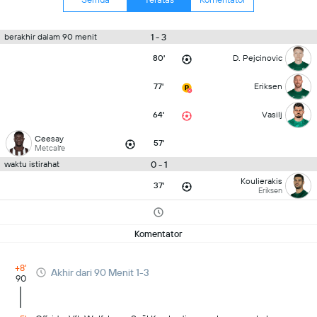
1 - 3
berakhir dalam 90 menit
80'
D. Pejcinovic
77'
Eriksen
64'
Vasilj
Ceesay
57'
Metcalfe
0 - 1
waktu istirahat
Koulierakis
37'
Eriksen
Komentator
+8'
Akhir dari 90 Menit 1-3
90