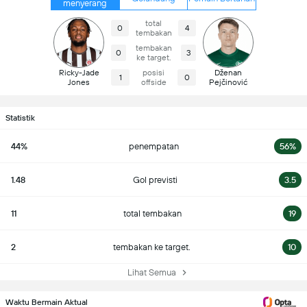
menyerang
total
0
4
tembakan
tembakan
0
3
ke target.
Ricky-Jade
posisi
Dženan
1
0
Jones
offside
Pejčinović
Statistik
44%
penempatan
56%
1.48
Gol previsti
3.5
11
total tembakan
19
2
tembakan ke target.
10
Lihat Semua
Waktu Bermain Aktual