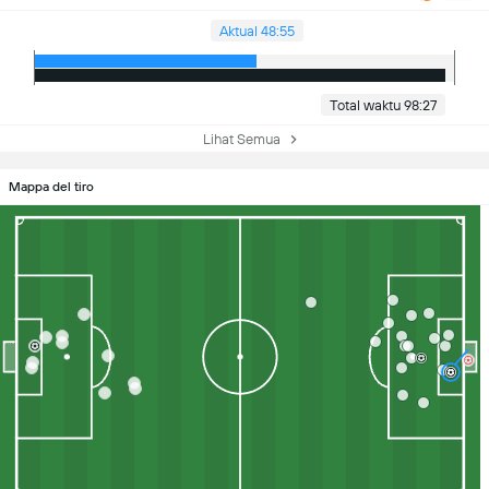
Aktual 48:55
Total waktu 98:27
Lihat Semua
Mappa del tiro