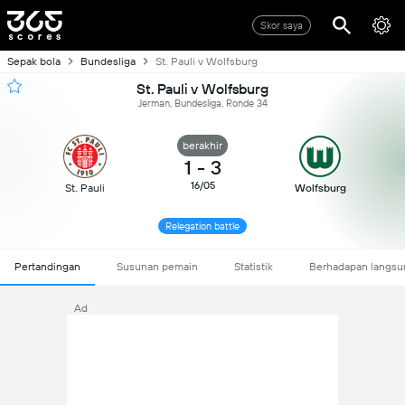
Skor saya
Sepak bola
Bundesliga
St. Pauli v Wolfsburg
St. Pauli v Wolfsburg
Jerman, Bundesliga, Ronde 34
berakhir
1
-
3
16/05
St. Pauli
Wolfsburg
Relegation battle
Pertandingan
Susunan pemain
Statistik
Berhadapan langsu
Ad