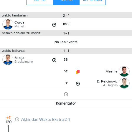
2 - 1
waktu tambahan
Curda
100'
Michel
1 - 1
berakhir dalam 90 menit
No Top Events
1 - 1
waktu istirahat
Bilbija
38'
Brackelmann
14'
Maehle
D. Pejcinovic
3'
A. Daghim
Komentator
+4'
Akhir dari Waktu Ekstra 2-1
120