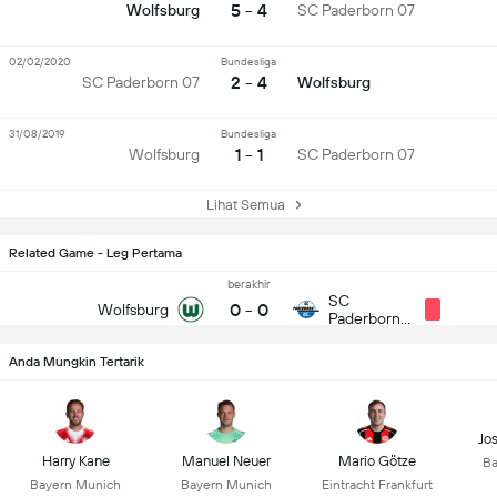
5 - 4
Wolfsburg
SC Paderborn 07
02/02/2020
Bundesliga
2 - 4
SC Paderborn 07
Wolfsburg
31/08/2019
Bundesliga
1 - 1
Wolfsburg
SC Paderborn 07
Lihat Semua
Related Game - Leg Pertama
berakhir
SC
0
-
0
Wolfsburg
Paderborn
07
Anda Mungkin Tertarik
Jo
Harry Kane
Manuel Neuer
Mario Götze
Ba
Bayern Munich
Bayern Munich
Eintracht Frankfurt