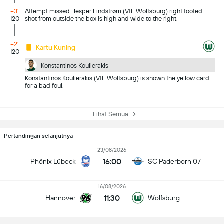
+3'
Attempt missed. Jesper Lindstrøm (VfL Wolfsburg) right footed
120
shot from outside the box is high and wide to the right.
+2'
Kartu Kuning
120
Konstantinos Koulierakis
Konstantinos Koulierakis (VfL Wolfsburg) is shown the yellow card
for a bad foul.
Lihat Semua
Pertandingan selanjutnya
23/08/2026
16:00
Phönix Lübeck
SC Paderborn 07
16/08/2026
11:30
Hannover
Wolfsburg