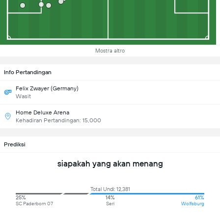
Mostra altro
Info Pertandingan
Felix Zwayer (Germany)
Wasit
Home Deluxe Arena
Kehadiran Pertandingan: 15,000
Prediksi
siapakah yang akan menang
Total Undi: 12,381
25%
14%
61%
SC Paderborn 07
Seri
Wolfsburg