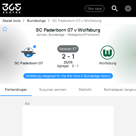
Skor saya
Sepak bola
Bundesliga
SC Paderborn 07 v Wolfsburg
SC Paderborn 07 v Wolfsburg
Jerman, Bundesliga - Relegation/Promotion
Setelah ET
2
-
1
25/05
SC Paderborn 07
Wolfsburg
Agregat
2 - 1
Wolfsburg relegated for the first time in Bundesliga history
Pertandingan
Susunan pemain
Statistik
Berhadapan langsu
Ad