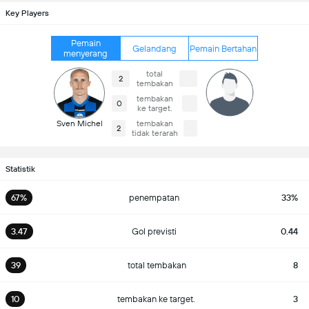
Key Players
Pemain
Gelandang
Pemain Bertahan
menyerang
total
2
tembakan
tembakan
0
ke target.
Sven Michel
tembakan
2
tidak terarah
Statistik
67%
penempatan
33%
3.47
Gol previsti
0.44
39
total tembakan
8
10
tembakan ke target.
3