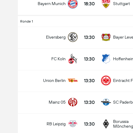
18:30
Bayern Munich
Stuttgart
Ronde 1
total gol dalam permainan (2.5)
13:30
Elversberg
Bayer Lev
13:30
FC Koln
Hoffenhei
dibawah
lebih
13:30
Union Berlin
Eintracht 
13:30
Mainz 05
SC Paderb
Borussia
13:30
RB Leipzig
Möncheng