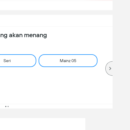
ang akan menang
Seri
Mainz 05