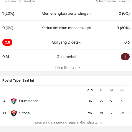
5 Permainan Terakhir
5 Permainan Terakhir
1 (20%)
Memenangkan pertandingan
0 (0%)
0 (0%)
Kedua tim akan mencetak gol
3 (60%)
0.8
Gol yang Dicetak
0.6
0.81
Gol previsti
1.11
Lihat Semua
Posisi Tabel Saat Ini
PTS
P
M
+/-
Fluminense
4
35
22
9
5
3
Vitoria
13
26
21
7
-9
2
Tabel dan Klasemen Brasileirão Série A