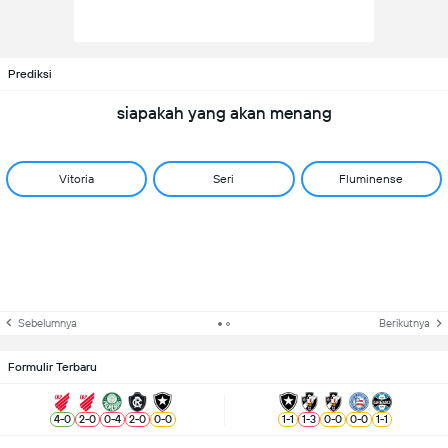
Prediksi
siapakah yang akan menang
Vitoria
Seri
Fluminense
Sebelumnya
Berikutnya
Formulir Terbaru
4
-
0
2
-
0
0
-
4
2
-
0
0
-
0
1
-
1
1
-
3
0
-
0
0
-
0
1
-
1