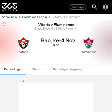
Skor saya
Sepak bola
Brasileirão Série A
Vitoria v Fluminense
Vitoria v Fluminense
Brazil, Brasileirão Série A, Ronde 34
Rab, ke-4 Nov
17:00
Vitoria
Fluminense
Pertandingan
Statistik
Berhadapan langsung
Ad