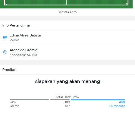
Mostra altro
Info Pertandingan
Edina Alves Batista
Wasit
Arena do Grêmio
Kapasitas: 60,540
Prediksi
siapakah yang akan menang
Total Undi: 8,267
34%
18%
48%
Gremio
Seri
Fluminense