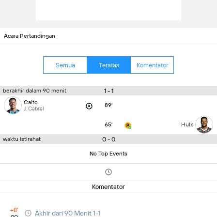
Acara Pertandingan
Semua
Teratas
Komentator
1 - 1
berakhir dalam 90 menit
Caito
89'
J. Cabral
65'
Hulk
0 - 0
waktu istirahat
No Top Events
Komentator
+8'
Akhir dari 90 Menit 1-1