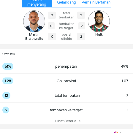
Gelandang
Pemain Bertahan
menyerang
total
0
3
tembakan
tembakan
0
2
ke target.
Martin
posisi
Hulk
0
2
Braithwaite
offside
Statistik
51%
penempatan
49%
1.28
Gol previsti
1.07
12
total tembakan
7
5
tembakan ke target.
3
Lihat Semua