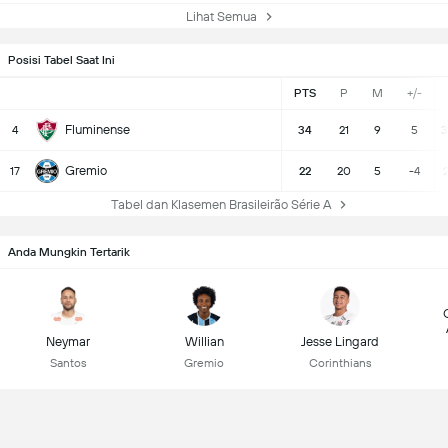
Lihat Semua
Posisi Tabel Saat Ini
PTS
P
M
+/-
Fluminense
4
34
21
9
5
3
Gremio
17
22
20
5
-4
Tabel dan Klasemen Brasileirão Série A
Anda Mungkin Tertarik
Neymar
Willian
Jesse Lingard
Santos
Gremio
Corinthians