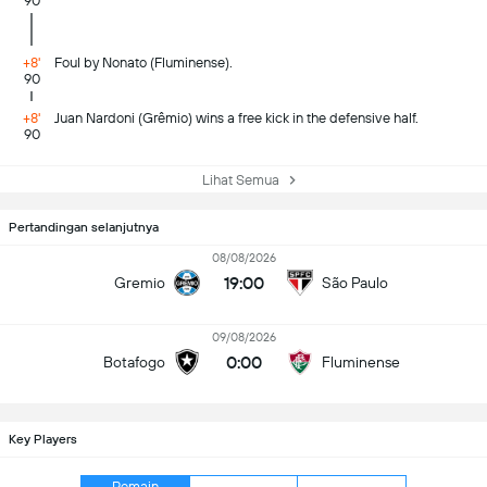
90
+8'
Foul by Nonato (Fluminense).
90
+8'
Juan Nardoni (Grêmio) wins a free kick in the defensive half.
90
Lihat Semua
Pertandingan selanjutnya
08/08/2026
19:00
Gremio
São Paulo
09/08/2026
0:00
Botafogo
Fluminense
Key Players
Pemain