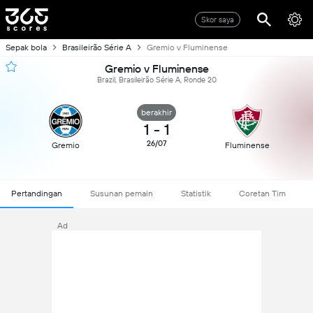
Skor saya
Sepak bola
Brasileirão Série A
Gremio v Fluminense
Gremio v Fluminense
Brazil, Brasileirão Série A, Ronde 20
berakhir
1
-
1
26/07
Gremio
Fluminense
Pertandingan
Susunan pemain
Statistik
Coretan Tim
Ad