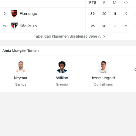
PTS
P
M
+/-
Flamengo
2
39
20
11
19
3
São Paulo
12
26
20
7
2
2
Tabel dan Klasemen Brasileirão Série A
Anda Mungkin Tertarik
Neymar
Willian
Jesse Lingard
Santos
Gremio
Corinthians