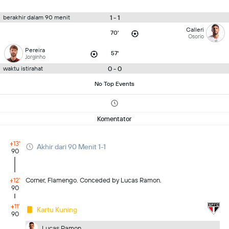
1 - 1
berakhir dalam 90 menit
Calleri
70'
Osorio
Pereira
57'
Jorginho
0 - 0
waktu istirahat
No Top Events
Komentator
+13'
Akhir dari 90 Menit 1-1
90
+12'
Corner, Flamengo. Conceded by Lucas Ramon.
90
+11'
Kartu Kuning
90
Lucas Ramon