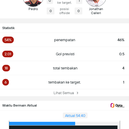
0
1
ke target.
Pedro
posisi
Jonathan
0
0
offside
Calleri
Statistik
54%
penempatan
46%
2.01
Gol previsti
0.5
18
total tembakan
4
6
tembakan ke target.
1
Lihat Semua
Waktu Bermain Aktual
Aktual 54:40