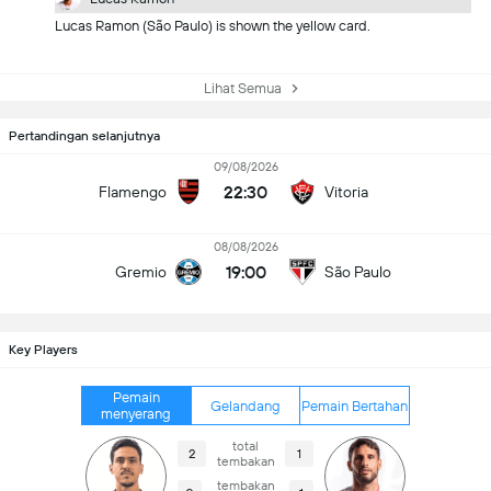
Lucas Ramon (São Paulo) is shown the yellow card.
Lihat Semua
Pertandingan selanjutnya
09/08/2026
22:30
Flamengo
Vitoria
08/08/2026
19:00
Gremio
São Paulo
Key Players
Pemain
Gelandang
Pemain Bertahan
menyerang
total
2
1
tembakan
tembakan