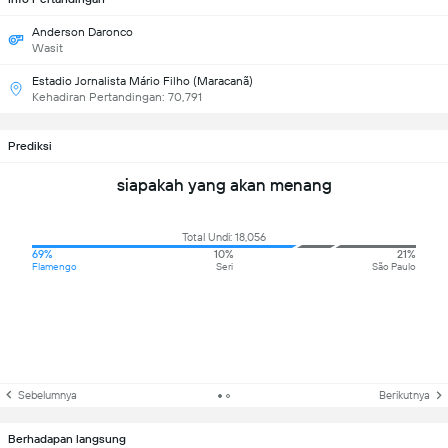
Anderson Daronco
Wasit
Estadio Jornalista Mário Filho (Maracanã)
Kehadiran Pertandingan: 70,791
Prediksi
siapakah yang akan menang
Total Undi: 18,056
69%
10%
21%
Flamengo
Seri
São Paulo
Sebelumnya
Berikutnya
Berhadapan langsung