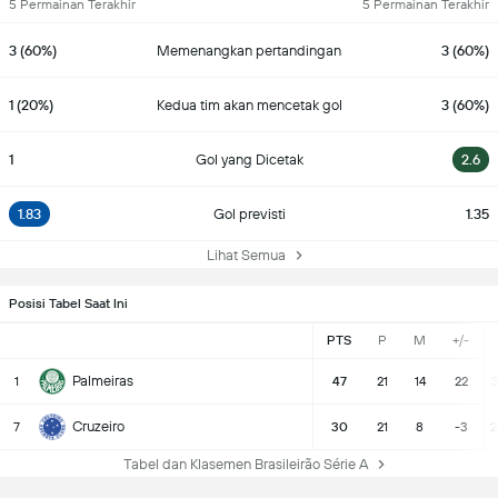
5 Permainan Terakhir
5 Permainan Terakhir
3 (60%)
Memenangkan pertandingan
3 (60%)
1 (20%)
Kedua tim akan mencetak gol
3 (60%)
1
Gol yang Dicetak
2.6
1.83
Gol previsti
1.35
Lihat Semua
Posisi Tabel Saat Ini
PTS
P
M
+/-
Palmeiras
1
47
21
14
22
3
Cruzeiro
7
30
21
8
-3
2
Tabel dan Klasemen Brasileirão Série A