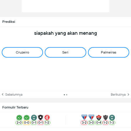
Prediksi
siapakah yang akan menang
Cruzeiro
Seri
Palmeiras
Sebelumnya
Berikutnya
Formulir Terbaru
2
-
0
0
-
0
0
-
1
0
-
1
1
-
2
3
-
2
3
-
0
0
-
4
1
-
2
1
-
3