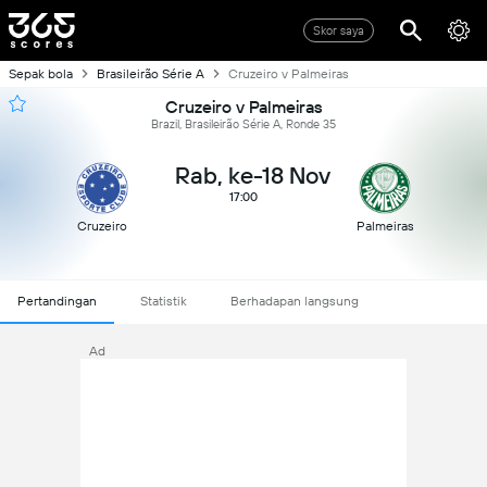
Skor saya
Sepak bola
Brasileirão Série A
Cruzeiro v Palmeiras
Cruzeiro v Palmeiras
Brazil, Brasileirão Série A, Ronde 35
Rab, ke-18 Nov
17:00
Cruzeiro
Palmeiras
Pertandingan
Statistik
Berhadapan langsung
Ad