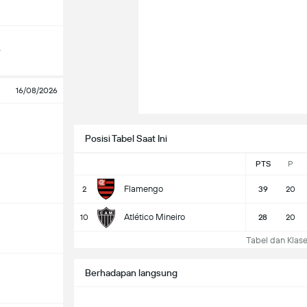
o
16/08/2026
Posisi Tabel Saat Ini
PTS
P
Flamengo
2
39
20
Atlético Mineiro
10
28
20
Tabel dan Klasem
Berhadapan langsung