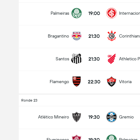
19:00
Palmeiras
Internacio
21:30
Bragantino
Corinthian
21:30
Santos
Athletico 
22:30
Flamengo
Vitoria
Ronde 23
19:30
Atlético Mineiro
Gremio
19:30
Fluminense
Palmeiras