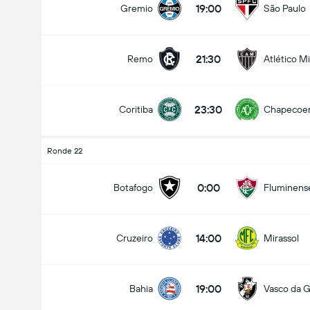
19:00
Gremio
São Paulo
21:30
Remo
Atlético M
total gol dalam permainan (2.5)
23:30
Coritiba
Chapecoe
dibawah
lebih
Ronde 22
0:00
Botafogo
Fluminens
14:00
Cruzeiro
Mirassol
19:00
Bahia
Vasco da 