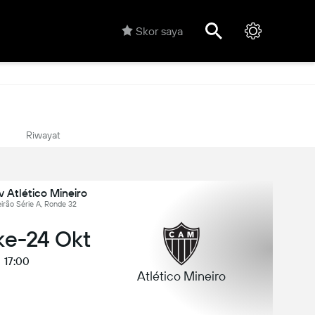
Skor saya
Riwayat
 Atlético Mineiro
leirão Série A, Ronde 32
ke-24 Okt
17:00
Atlético Mineiro