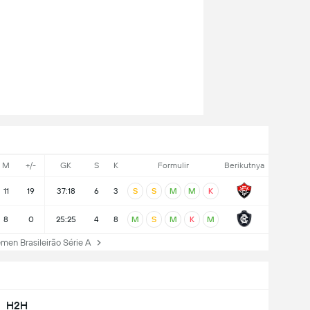
M
+/-
GK
S
K
Formulir
Berikutnya
11
19
37:18
6
3
S
S
M
M
K
8
0
25:25
4
8
M
S
M
K
M
en Brasileirão Série A
H2H