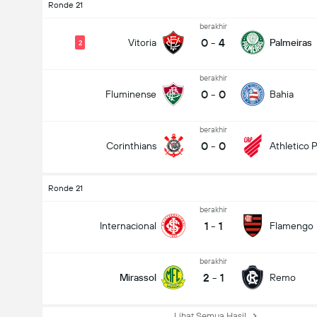
Ronde 21
berakhir
0
-
4
Vitoria
Palmeiras
2
berakhir
0
-
0
Fluminense
Bahia
berakhir
0
-
0
Corinthians
Athletico 
Ronde 21
berakhir
1
-
1
Internacional
Flamengo
berakhir
2
-
1
Mirassol
Remo
Lihat Semua Hasil