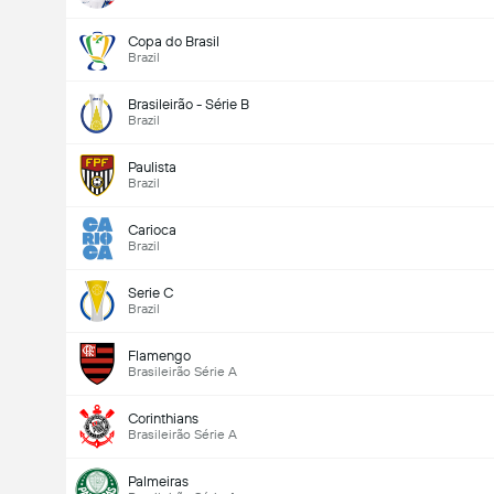
Copa do Brasil
Brazil
Brasileirão - Série B
Brazil
Paulista
Brazil
Carioca
Brazil
Serie C
Brazil
Flamengo
Brasileirão Série A
Corinthians
Brasileirão Série A
Palmeiras