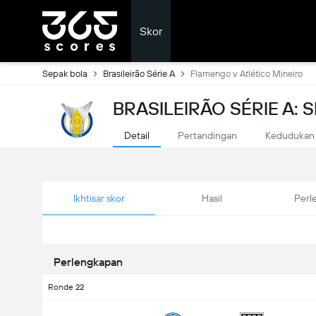
Skor
Sepak bola
Brasileirão Série A
Flamengo v Atlético Mineiro
BRASILEIRÃO SÉRIE A:
Detail
Pertandingan
Kedudukan
Ikhtisar skor
Hasil
Perl
Perlengkapan
Ronde 22