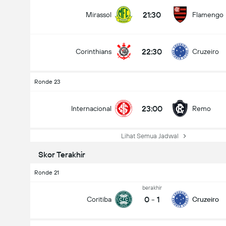
21:30
Mirassol
Flamengo
22:30
Corinthians
Cruzeiro
Ronde 23
23:00
Internacional
Remo
Lihat Semua Jadwal
Skor Terakhir
Ronde 21
berakhir
0
-
1
Coritiba
Cruzeiro