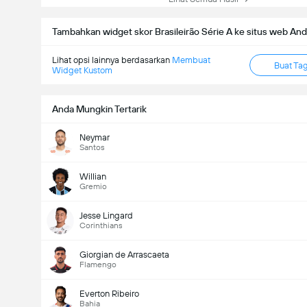
Tambahkan widget skor Brasileirão Série A ke situs web An
Lihat opsi lainnya berdasarkan
Membuat
Buat Ta
Widget Kustom
Anda Mungkin Tertarik
Neymar
Santos
Willian
Gremio
Jesse Lingard
Corinthians
Giorgian de Arrascaeta
Flamengo
Everton Ribeiro
Bahia