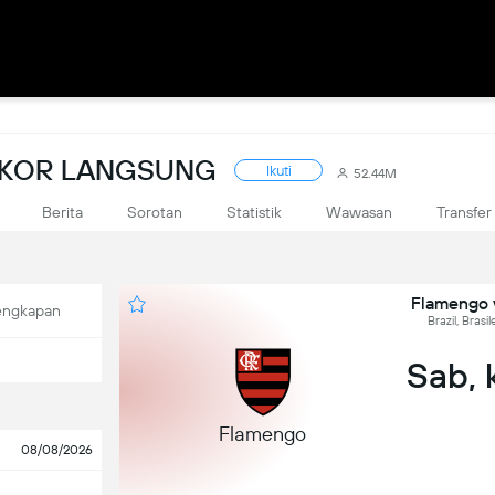
 SKOR LANGSUNG
Ikuti
52.44M
Berita
Sorotan
Statistik
Wawasan
Transfer
Flamengo v
engkapan
Brazil, Brasi
Sab, 
Flamengo
08/08/2026