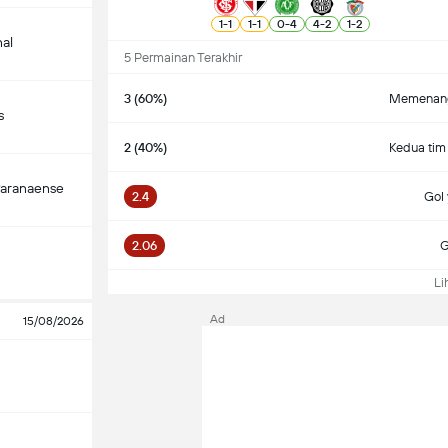
1
-
1
1
-
1
0
-
4
4
-
2
1
-
2
nal
5 Permainan Terakhir
3 (60%)
Memenang
s
2 (40%)
Kedua tim
Paranaense
2.4
Gol 
2.06
G
Lih
Ad
15/08/2026