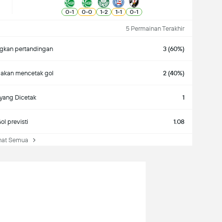
0
-
1
0
-
0
1
-
2
1
-
1
0
-
1
5 Permainan Terakhir
kan pertandingan
3 (60%)
 akan mencetak gol
2 (40%)
yang Dicetak
1
ol previsti
1.08
at Semua