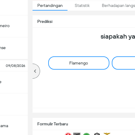
Pertandingan
Statistik
Berhadapan lang
Prediksi
ineiro
siapakah y
nse
Flamengo
09/08/2026
e
Formulir Terbaru
Gama