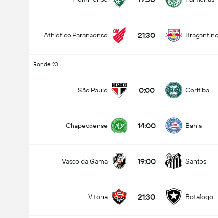
21:30
Athletico Paranaense
Bragantin
Ronde 23
0:00
São Paulo
Coritiba
14:00
Chapecoense
Bahia
19:00
Vasco da Gama
Santos
21:30
Vitoria
Botafogo