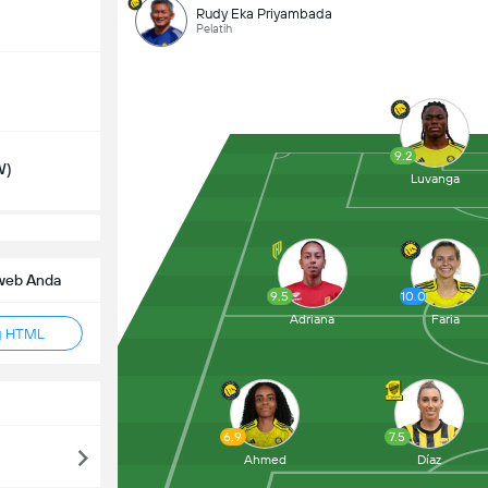
Rudy Eka Priyambada
Pelatih
9.2
W)
Luvanga
 web Anda
9.5
10.0
Adriana
Faria
g HTML
6.9
7.5
Ahmed
Díaz