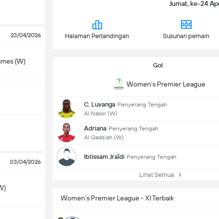
Jumat, ke-24 Apri
23/04/2026
Halaman Pertandingan
Susunan pemain
ames (W)
Gol
Women’s Premier League
C. Luvanga
Penyerang Tengah
Al Nassr (W)
Adriana
Penyerang Tengah
Al Qadsiah (W)
Ibtissam Jraïdi
Penyerang Tengah
03/04/2026
Lihat Semua
(W)
Women’s Premier League - XI Terbaik