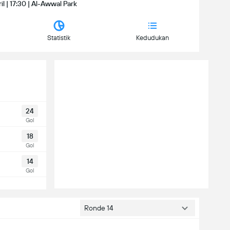
l | 17:30 | Al-Awwal Park
Statistik
Kedudukan
24
Gol
18
Gol
14
Gol
Ronde 14