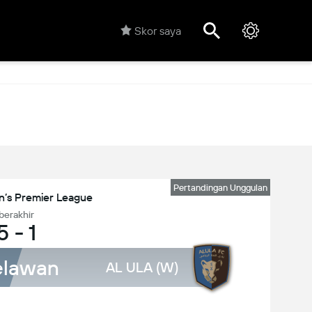
Skor saya
Pertandingan Unggulan
’s Premier League
berakhir
5
-
1
lawan
AL ULA (W)