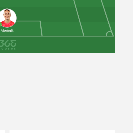
8
Meršnik