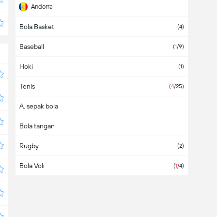
Andorra
Bola Basket
Angola
(4)
Baseball
Antigua & Barbuda
(
1
/9)
Hoki
Arab Saudi
(1)
Tenis
Argentina
(36)
(
4
/25)
A. sepak bola
Armenia
(1)
Bola tangan
Aruba
Rugby
Asia
(
2
/2)
(2)
Bola Voli
Australia
(1)
(
1
/4)
Austria
(6)
Azerbaijan