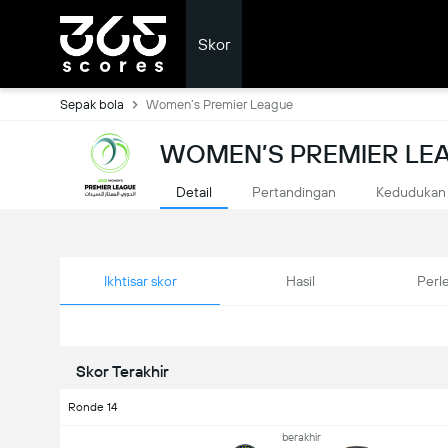
Skor
Sepak bola
Women’s Premier League
WOMEN’S PREMIER LE
Detail
Pertandingan
Kedudukan
Ikhtisar skor
Hasil
Perl
Skor Terakhir
Ronde 14
berakhir