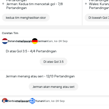
Pertandingan
Pertandinga
Jerman: Kedua tim mencetak gol - 7/8
Wales: Kurang
Pertandingan
Pertandinga
kedua tim menghasilkan skor
Di bawah Gol 
Coretan Tim
melawan
Belanda
Jerman
Kam, ke-24 Sep
Di atas Gol 3.5 - 4/4 Pertandingan
Di atas Gol 3.5
Jerman menang atau seri - 12/13 Pertandingan
Jerman akan menang atau seri
melawan
Serbia
Yunani
Kam, ke-24 Sep