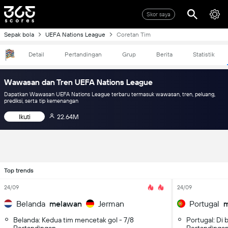
Skor saya
Sepak bola
UEFA Nations League
Coretan Tim
Detail
Pertandingan
Grup
Berita
Statistik
Wawasan dan Tren UEFA Nations League
Dapatkan Wawasan UEFA Nations League terbaru termasuk wawasan, tren, peluang,
prediksi, serta tip kemenangan
Ikuti
22.64M
Top trends
24/09
24/09
Belanda
melawan
Jerman
Portugal
Belanda: Kedua tim mencetak gol - 7/8
Portugal: Di 