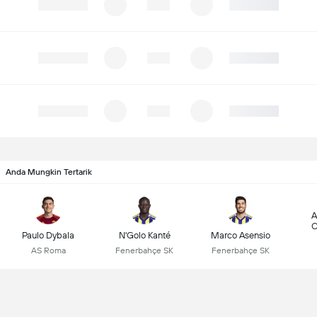
Anda Mungkin Tertarik
A
C
Paulo Dybala
N'Golo Kanté
Marco Asensio
AS Roma
Fenerbahçe SK
Fenerbahçe SK