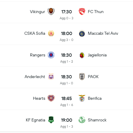
17:30
Vikingur
FC Thun
Agg 0 - 3
18:00
CSKA Sofia
Maccabi Tel Aviv
Agg 3 - 0
18:30
Rangers
Jagiellonia
Agg 1 - 2
18:30
Anderlecht
PAOK
Agg 1 - 0
18:45
Hearts
Benfica
Agg 1 - 6
19:00
KF Egnatia
Shamrock
Agg 1 - 3