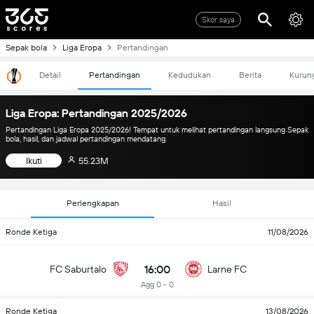
Skor saya
Sepak bola
Liga Eropa
Pertandingan
Detail
Pertandingan
Kedudukan
Berita
Kurun
Liga Eropa: Pertandingan 2025/2026
Pertandingan Liga Eropa 2025/2026! Tempat untuk melihat pertandingan langsung Sepak
bola, hasil, dan jadwal pertandingan mendatang.
Ikuti
55.23M
Perlengkapan
Hasil
Ronde Ketiga
11/08/2026
16:00
FC Saburtalo
Larne FC
Agg 0 - 0
Ronde Ketiga
13/08/2026