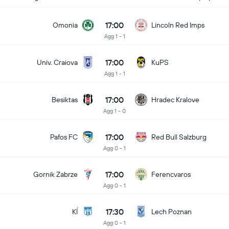
17:00
Omonia
Lincoln Red Imps
Agg 1 - 1
17:00
Univ. Craiova
KuPS
Agg 1 - 1
17:00
Besiktas
Hradec Kralove
Agg 1 - 0
17:00
Pafos FC
Red Bull Salzburg
Agg 0 - 1
17:00
Gornik Zabrze
Ferencvaros
Agg 0 - 1
17:30
KÍ
Lech Poznan
Agg 0 - 1