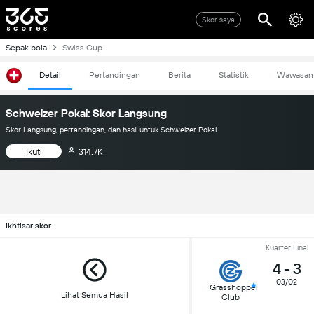
Skor saya
Sepak bola
Swiss Cup
Detail
Pertandingan
Berita
Statistik
Wawasan
Schweizer Pokal: Skor Langsung
Skor Langsung, pertandingan, dan hasil untuk Schweizer Pokal
Ikuti
314.7K
Ikhtisar skor
Kuarter Final
4
-
3
03/02
Grasshopper
Lihat Semua Hasil
Club