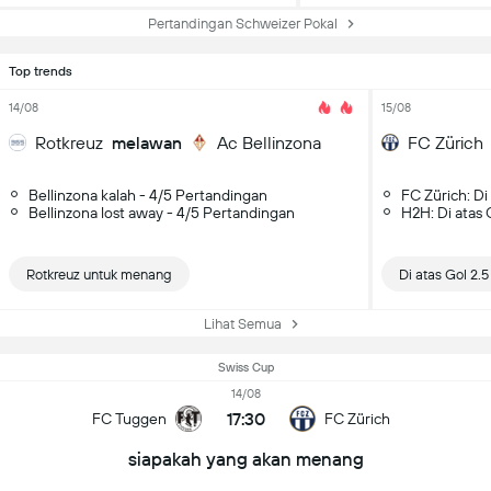
Pertandingan Schweizer Pokal
Top trends
14/08
15/08
Rotkreuz
melawan
Ac Bellinzona
FC Zürich
Bellinzona kalah - 4/5 Pertandingan
FC Zürich: Di
Bellinzona lost away - 4/5 Pertandingan
H2H: Di atas 
Rotkreuz untuk menang
Di atas Gol 2.5
Lihat Semua
Swiss Cup
14/08
17:30
FC Tuggen
FC Zürich
siapakah yang akan menang