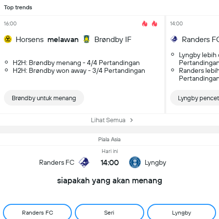
Top trends
16:00
14:00
Horsens
melawan
Brøndby IF
Randers F
Lyngby lebih 
H2H: Brøndby menang - 4/4 Pertandingan
Pertandinga
H2H: Brøndby won away - 3/4 Pertandingan
Randers lebi
Pertandinga
Brøndby untuk menang
Lyngby pencet
Lihat Semua
Piala Asia
Hari ini
14:00
Randers FC
Lyngby
siapakah yang akan menang
Randers FC
Seri
Lyngby