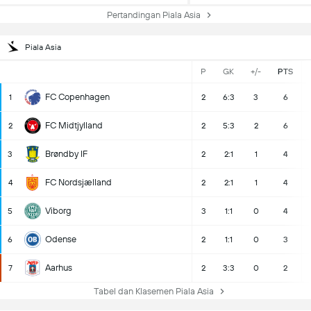
Pertandingan Piala Asia
Piala Asia
P
GK
+/-
PTS
FC Copenhagen
1
2
6:3
3
6
FC Midtjylland
2
2
5:3
2
6
Brøndby IF
3
2
2:1
1
4
FC Nordsjælland
4
2
2:1
1
4
Viborg
5
3
1:1
0
4
Odense
6
2
1:1
0
3
Aarhus
7
2
3:3
0
2
Tabel dan Klasemen Piala Asia