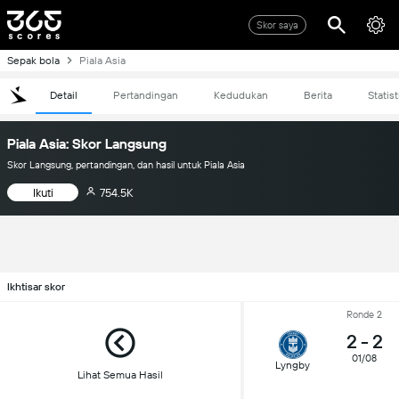
Skor saya
Sepak bola
Piala Asia
Detail
Pertandingan
Kedudukan
Berita
Statist
Piala Asia: Skor Langsung
Skor Langsung, pertandingan, dan hasil untuk Piala Asia
Ikuti
754.5K
Ikhtisar skor
Ronde 2
2
-
2
01/08
Lyngby
Lihat Semua Hasil