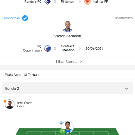
Randers FC
Pinjaman
Kalmar FF
Dikonfirmasi
05/08/2026
Viktor Dadason
Contract
FC
30/06/2031
Extension
Copenhagen
Lihat Semua
Piala Asia - XI Terbaik
Ronde 2
Jens Olsen
Pelatih
8.2