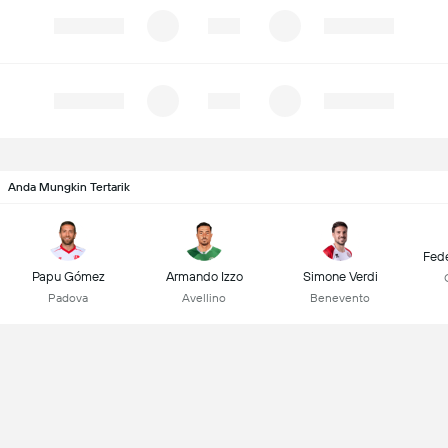
Anda Mungkin Tertarik
Fede
Papu Gómez
Armando Izzo
Simone Verdi
Padova
Avellino
Benevento