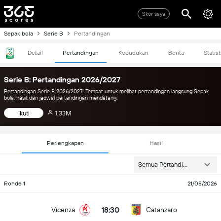
Skor saya
Sepak bola
Serie B
Pertandingan
Detail
Pertandingan
Kedudukan
Berita
Statist
Serie B: Pertandingan 2026/2027
Pertandingan Serie B 2026/2027! Tempat untuk melihat pertandingan langsung Sepak
bola, hasil, dan jadwal pertandingan mendatang.
Ikuti
1.33M
Perlengkapan
Hasil
Semua Pertandingan
Ronde 1
21/08/2026
18:30
Vicenza
Catanzaro