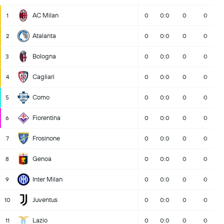
AC Milan
1
0
0:0
0
0
Atalanta
2
0
0:0
0
0
Bologna
3
0
0:0
0
0
Cagliari
4
0
0:0
0
0
Como
5
0
0:0
0
0
Fiorentina
6
0
0:0
0
0
Frosinone
7
0
0:0
0
0
Genoa
8
0
0:0
0
0
Inter Milan
9
0
0:0
0
0
Juventus
10
0
0:0
0
0
Lazio
11
0
0:0
0
0