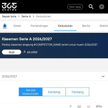
Skor saya
Sepak bola
Serie A
Kedudukan
Detail
Pertandingan
Kedudukan
Berita
Statist
Klasemen Serie A 2026/2027
Periksa klasemen langsung #COMPETITOR_NAME terkini untuk musim 2026/2027
Ikuti
64.69M
2026/2027
Secara
Kandang
Tandang
keseluruhan
P
GK
+/-
PTS