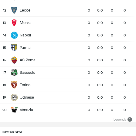
Lecce
12
0
0:0
0
0
Monza
13
0
0:0
0
0
Napoli
14
0
0:0
0
0
Parma
15
0
0:0
0
0
AS Roma
16
0
0:0
0
0
Sassuolo
17
0
0:0
0
0
Torino
18
0
0:0
0
0
Udinese
19
0
0:0
0
0
Venezia
20
0
0:0
0
0
Legenda
?
Ikhtisar skor