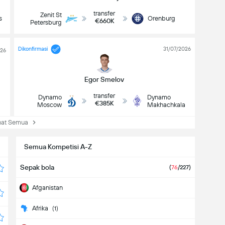
transfer
Zenit St
s
Orenburg
€660K
Petersburg
Dikonfirmasi
31/07/2026
026
Egor Smelov
transfer
Dynamo
Dynamo
€385K
Moscow
Makhachkala
at Semua
Semua Kompetisi A-Z
Sepak bola
(
76
/227)
Afganistan
Afrika
(1)