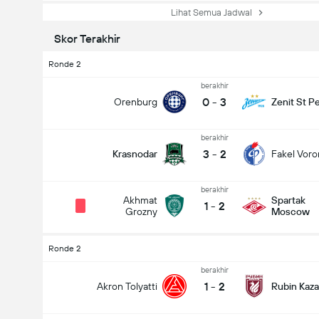
Lihat Semua Jadwal
Skor Terakhir
Ronde 2
berakhir
0
-
3
Orenburg
Zenit St P
berakhir
3
-
2
Krasnodar
Fakel Vor
berakhir
Akhmat
Spartak
1
-
2
Grozny
Moscow
Ronde 2
berakhir
1
-
2
Akron Tolyatti
Rubin Kaz