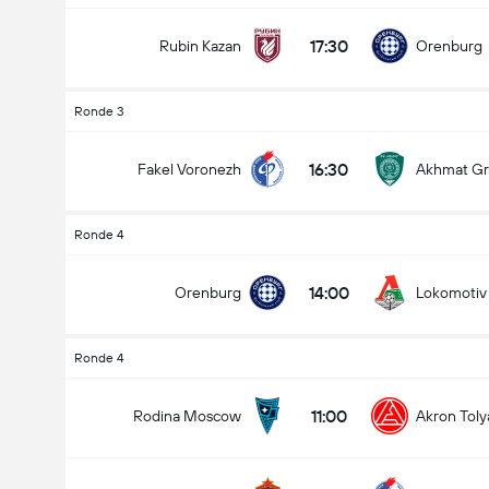
17:30
Rubin Kazan
Orenburg
siapakah yang akan menang
Ronde 3
ersburg
Seri
Rodina Mosco
16:30
Fakel Voronezh
Akhmat Gr
Ronde 4
14:00
Orenburg
Lokomoti
Ronde 4
11:00
Rodina Moscow
Akron Tolya