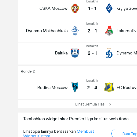
berakhir
1
-
1
CSKA Moscow
Krylya Sov
berakhir
2
-
1
Dynamo Makhachkala
Lokomoti
berakhir
2
-
1
Baltika
Dynamo M
Ronde 2
berakhir
2
-
4
Rodina Moscow
FC Rostov
Lihat Semua Hasil
Tambahkan widget skor Premier Liga ke situs web Anda
Lihat opsi lainnya berdasarkan
Membuat
Buat Ta
Widget Kustom