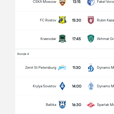
13:15
CSKA Moscow
Fakel Vor
15:30
FC Rostov
Rubin Kaz
17:45
Krasnodar
Akhmat Gr
Ronde 4
11:30
Zenit St Petersburg
Dynamo M
14:00
Krylya Sovetov
Dynamo M
16:30
Baltika
Spartak M