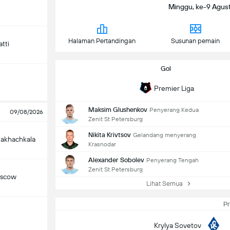
Minggu, ke-9 Agust
Halaman Pertandingan
Susunan pemain
tti
Gol
Premier Liga
Maksim Glushenkov
Penyerang Kedua
09/08/2026
Zenit St Petersburg
Nikita Krivtsov
Gelandang menyerang
akhachkala
Krasnodar
Alexander Sobolev
Penyerang Tengah
Zenit St Petersburg
oscow
Lihat Semua
Pr
Krylya Sovetov