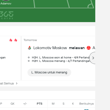
Adamov
Tomorrow
Lokomotiv Moskow
melawan
Akron Toly
ngan
H2H: L. Moscow won at home - 4/4 Pertandingan
H2H: L. Moscow menang - 6/7 Pertandingan
L. Moscow untuk menang
at Semua
P
GK
+/-
PTS
M
S
K
Berikutnya