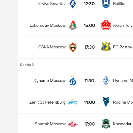
12:30
Krylya Sovetov
Baltika
15:00
Lokomotiv Moskow
Akron Tolya
17:30
CSKA Moscow
FC Rostov
Ronde 3
11:30
Dynamo Moscow
Dynamo M
14:00
Zenit St Petersburg
Rodina M
Premier Liga
17:00
Spartak Moscow
Krasnodar
09/08
14:00
enit St Petersburg
Rodina Moscow