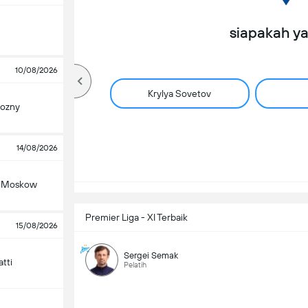
siapakah y
10/08/2026
w
Krylya Sovetov
ozny
14/08/2026
v Moskow
Premier Liga - XI Terbaik
15/08/2026
Sergei Semak
tti
Pelatih