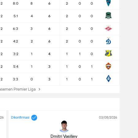
2
8:0
8
6
2
0
0
2
5:1
4
6
2
0
0
2
6:3
3
6
2
0
0
2
4:2
2
6
2
0
0
2
3:2
1
4
1
1
0
2
5:4
1
3
1
0
1
2
3:3
0
3
1
0
1
semen Premier Liga
026
Dikonfirmasi
03/08/2026
Dmitri Vasiljev