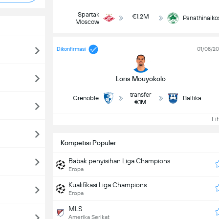
Spartak
€1.2M
Panathinaiko
Moscow
Dikonfirmasi
01/08/2
Loris Mouyokolo
transfer
Grenoble
Baltika
€1M
Lih
Kompetisi Populer
Babak penyisihan Liga Champions
Eropa
Kualifikasi Liga Champions
Eropa
MLS
Amerika Serikat