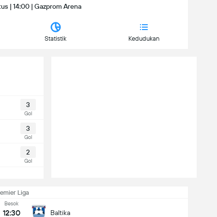
us | 14:00 | Gazprom Arena
Statistik
Kedudukan
3
Gol
3
Gol
2
Gol
emier Liga
Besok
12:30
Baltika