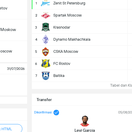
Zenit St Petersburg
1
etov
Spartak Moscow
2
Krasnodar
3
v Moskow
Dynamo Makhachkala
4
oscow
CSKA Moscow
5
FC Rostov
6
31/07/2026
Baltika
7
Tabel dan Kla
Transfer
Dikonfirmasi
05/08/2
g HTML
Levi Garcia