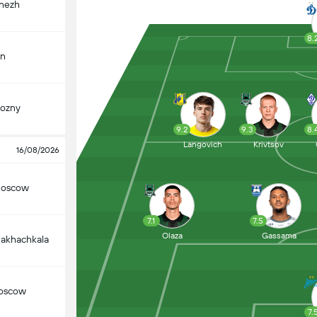
onezh
8.
an
ozny
9.2
9.3
8.
Langovich
Krivtsov
16/08/2026
oscow
7.1
7.5
Olaza
Gassama
akhachkala
oscow
7.