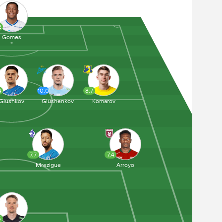
2
Gomes
4
10.0
8.7
Glushkov
Glushenkov
Komarov
7.7
7.4
Mrezigue
Arroyo
5