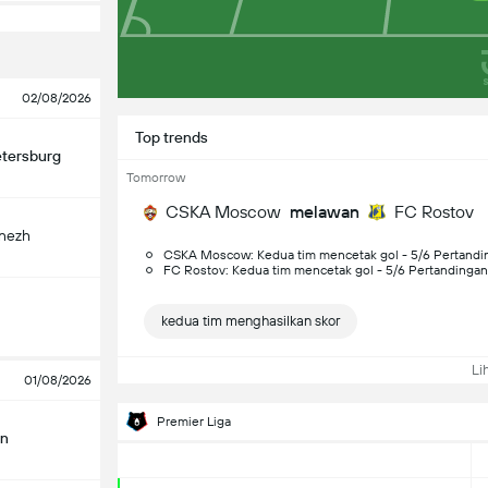
02/08/2026
Top trends
etersburg
Tomorrow
CSKA Moscow
melawan
FC Rostov
onezh
CSKA Moscow: Kedua tim mencetak gol - 5/6 Pertandi
FC Rostov: Kedua tim mencetak gol - 5/6 Pertandingan
kedua tim menghasilkan skor
Lih
01/08/2026
Premier Liga
an