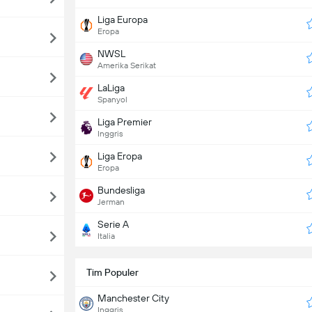
Liga Europa
Eropa
NWSL
Amerika Serikat
LaLiga
Spanyol
Liga Premier
Inggris
Liga Eropa
Eropa
Bundesliga
Jerman
Serie A
Italia
Tim Populer
Manchester City
Inggris