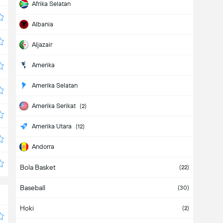
Afrika Selatan
Albania
Aljazair
Amerika
Amerika Selatan
Amerika Serikat
(2)
Amerika Utara
(12)
Andorra
Bola Basket
Angola
(22)
Baseball
Antigua & Barbuda
(30)
Hoki
Arab Saudi
(2)