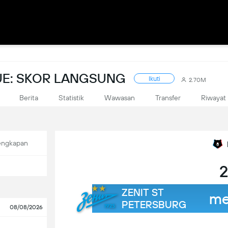
UE: SKOR LANGSUNG
Ikuti
2.70M
Berita
Statistik
Wawasan
Transfer
Riwayat
engkapan
2
ZENIT ST
me
PETERSBURG
08/08/2026