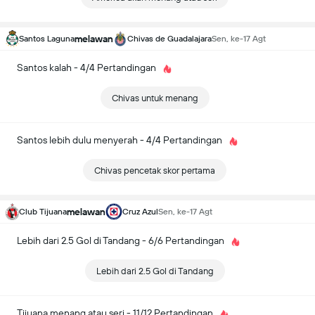
melawan
Santos Laguna
Chivas de Guadalajara
Sen, ke-17 Agt
Santos kalah - 4/4 Pertandingan
Chivas untuk menang
Santos lebih dulu menyerah - 4/4 Pertandingan
Chivas pencetak skor pertama
melawan
Club Tijuana
Cruz Azul
Sen, ke-17 Agt
Lebih dari 2.5 Gol di Tandang - 6/6 Pertandingan
Lebih dari 2.5 Gol di Tandang
Tijuana menang atau seri - 11/12 Pertandingan