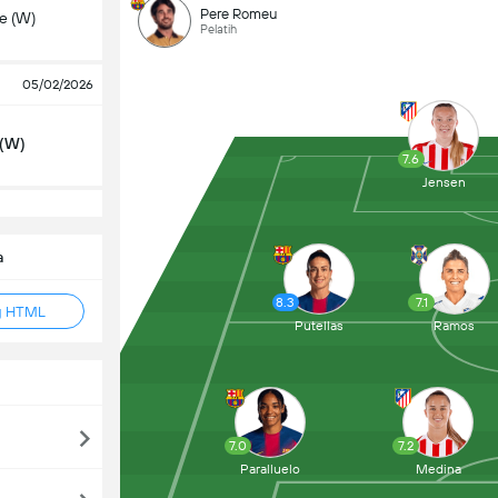
Pere Romeu
e (W)
Pelatih
05/02/2026
 (W)
7.6
Jensen
a
8.3
7.1
g HTML
Putellas
Ramos
7.0
7.2
Paralluelo
Medina