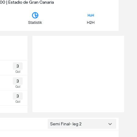
:00 | Estadio de Gran Canaria
Statistik
H2H
3
Gol
3
Gol
3
Gol
Semi Final- leg 2