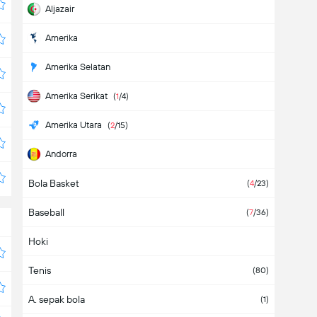
Aljazair
Amerika
Amerika Selatan
Amerika Serikat
(
1
/4)
Amerika Utara
(
2
/15)
Andorra
Bola Basket
Angola
(
4
/23)
Baseball
Antigua & Barbuda
(
7
/36)
Hoki
Arab Saudi
Tenis
Argentina
(7)
(80)
A. sepak bola
Armenia
(1)