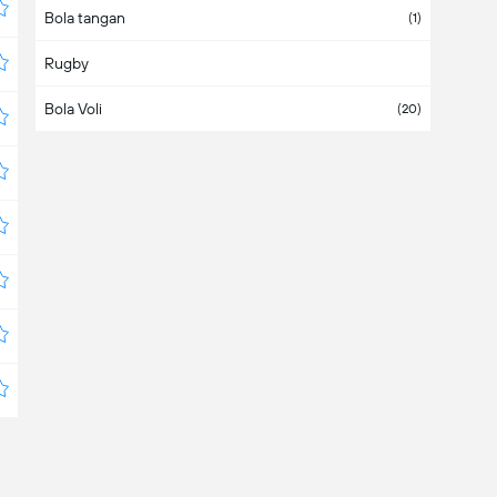
Bola tangan
Aruba
(1)
Rugby
Asia
Bola Voli
Australia
(20)
Austria
Azerbaijan
Bahama
Bahrain
Bangladesh
Barbados
Belanda
Belarus
(4)