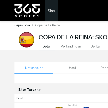
Skor
Sepak bola
Copa De La Reina
COPA DE LA REINA: S
Detail
Pertandingan
Berita
Ikhtisar skor
Hasil
Perl
Skor Terakhir
Finale
berakhir