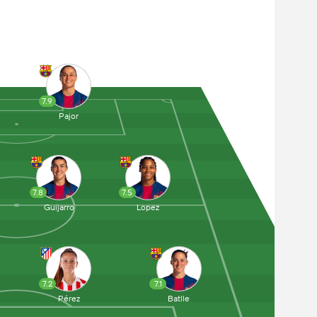
7.9
Pajor
7.8
7.5
Guijarro
Lopez
7.2
7.1
Pérez
Batlle