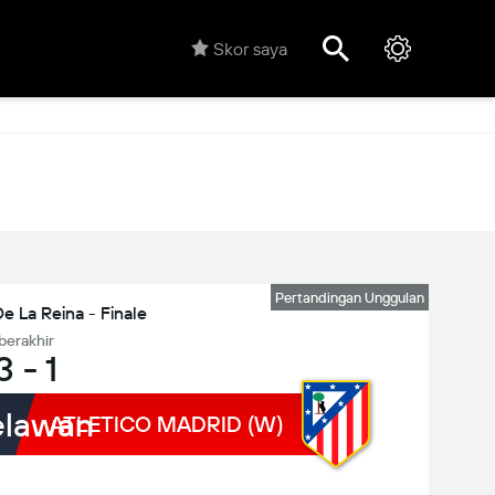
Skor saya
Pertandingan Unggulan
e La Reina - Finale
berakhir
3
-
1
lawan
ATLETICO MADRID (W)