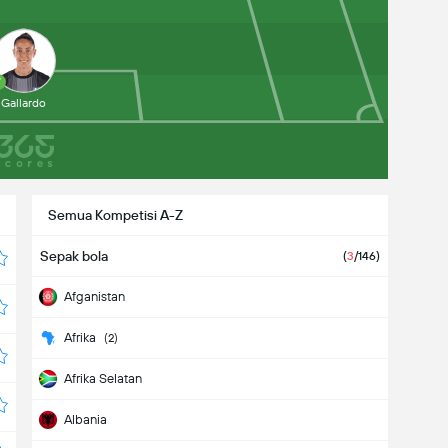
7
Gallardo
Semua Kompetisi A-Z
Sepak bola
(
3
/146)
Afganistan
Afrika
(2)
Afrika Selatan
Albania