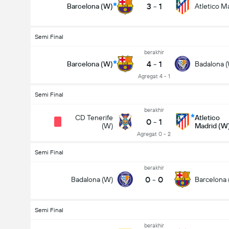
3
-
1
Barcelona (W)
Atletico M
Semi Final
berakhir
4
-
1
Barcelona (W)
Badalona 
Agregat 4 - 1
Semi Final
berakhir
CD Tenerife
Atletico
0
-
1
(W)
Madrid (W
Agregat 0 - 2
Semi Final
berakhir
0
-
0
Badalona (W)
Barcelona 
Semi Final
berakhir