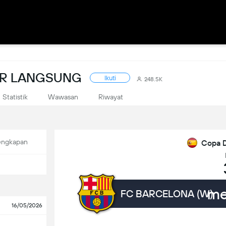
KOR LANGSUNG
Ikuti
248.5K
Statistik
Wawasan
Riwayat
engkapan
Copa D
me
FC BARCELONA (W)
16/05/2026