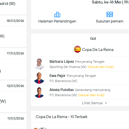
Sabtu, ke-16 Mei | 19
adrid (W)
18/03/2026
Halaman Pertandingan
Susunan pemain
(W)
Gol
Copa De La Reina
17/03/2026
Bárbara López
Penyerang Tengah
Sporting De Huelva (W)
(Keluar dari klub)
)
Ewa Pajor
Penyerang Tengah
FC Barcelona (W)
12/03/2026
Alexia Putellas
Gelandang menyerang
FC Barcelona (W)
(Keluar dari klub)
(W)
Lihat Semua
Copa De La Reina - XI Terbaik
11/03/2026