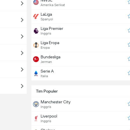
Amerika Serikat
LaLiga
Spanyol
Liga Premier
Inggris
Liga Eropa
Eropa
Bundesliga
Jerman
Serie A
Italia
Tim Populer
Manchester City
Inggris
Liverpool
Inggris